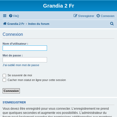
Grandia 2 Fr
FAQ
S’enregistrer
Connexion
R
Grandia 2 Fr
Index du forum
e
Connexion
c
h
Nom d’utilisateur :
e
r
Mot de passe :
c
J’ai oublié mon mot de passe
h
e
Se souvenir de moi
Cacher mon statut en ligne pour cette session
r
S’ENREGISTRER
Vous devez être enregistré pour vous connecter. L’enregistrement ne prend
que quelques secondes et augmente vos possibilités. L’administrateur du
forum peut également accorder des permissions additionnelles aux membres