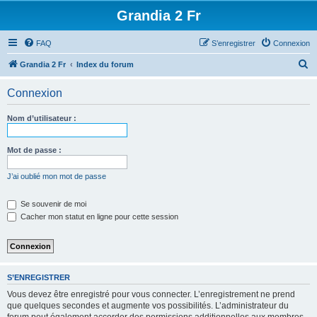
Grandia 2 Fr
FAQ
S’enregistrer
Connexion
R
Grandia 2 Fr
Index du forum
e
Connexion
c
h
Nom d’utilisateur :
e
r
Mot de passe :
c
J’ai oublié mon mot de passe
h
e
Se souvenir de moi
Cacher mon statut en ligne pour cette session
r
S’ENREGISTRER
Vous devez être enregistré pour vous connecter. L’enregistrement ne prend
que quelques secondes et augmente vos possibilités. L’administrateur du
forum peut également accorder des permissions additionnelles aux membres