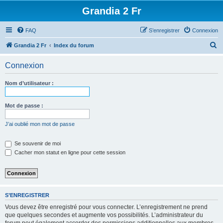
Grandia 2 Fr
FAQ
S’enregistrer
Connexion
R
Grandia 2 Fr
Index du forum
e
Connexion
c
h
Nom d’utilisateur :
e
r
Mot de passe :
c
J’ai oublié mon mot de passe
h
e
Se souvenir de moi
Cacher mon statut en ligne pour cette session
r
S’ENREGISTRER
Vous devez être enregistré pour vous connecter. L’enregistrement ne prend
que quelques secondes et augmente vos possibilités. L’administrateur du
forum peut également accorder des permissions additionnelles aux membres