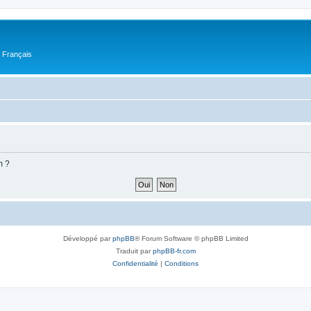
n Français
m ?
Développé par
phpBB
® Forum Software © phpBB Limited
Traduit par
phpBB-fr.com
Confidentialité
|
Conditions