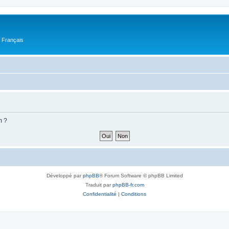
n Français
m ?
Développé par
phpBB
® Forum Software © phpBB Limited
Traduit par
phpBB-fr.com
Confidentialité
|
Conditions