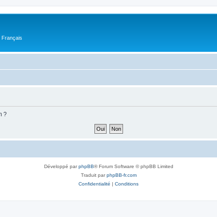
n Français
m ?
Développé par
phpBB
® Forum Software © phpBB Limited
Traduit par
phpBB-fr.com
Confidentialité
|
Conditions