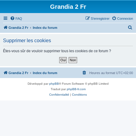
Grandia 2 Fr
FAQ
S’enregistrer
Connexion
R
Grandia 2 Fr
Index du forum
e
Supprimer les cookies
c
h
Êtes-vous sûr de vouloir supprimer tous les cookies de ce forum ?
e
r
c
Grandia 2 Fr
Index du forum
Heures au format
UTC+02:00
h
Développé par
phpBB
® Forum Software © phpBB Limited
e
Traduit par
phpBB-fr.com
r
Confidentialité
|
Conditions