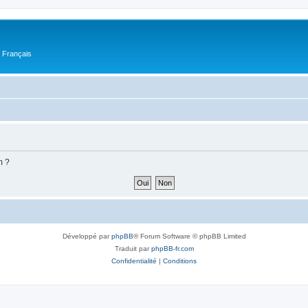
n Français
m ?
Développé par
phpBB
® Forum Software © phpBB Limited
Traduit par
phpBB-fr.com
Confidentialité
|
Conditions