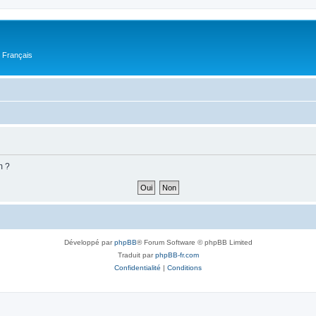
n Français
m ?
Développé par
phpBB
® Forum Software © phpBB Limited
Traduit par
phpBB-fr.com
Confidentialité
|
Conditions