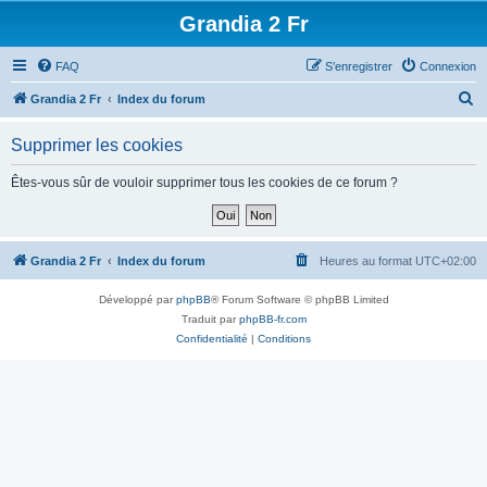
Grandia 2 Fr
FAQ
S’enregistrer
Connexion
R
Grandia 2 Fr
Index du forum
e
Supprimer les cookies
c
h
Êtes-vous sûr de vouloir supprimer tous les cookies de ce forum ?
e
r
c
Grandia 2 Fr
Index du forum
Heures au format
UTC+02:00
h
Développé par
phpBB
® Forum Software © phpBB Limited
e
Traduit par
phpBB-fr.com
r
Confidentialité
|
Conditions