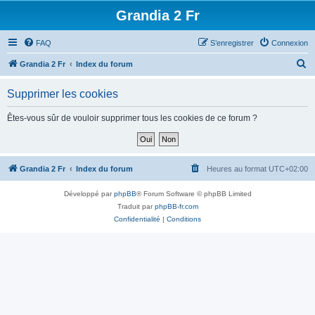
Grandia 2 Fr
FAQ
S’enregistrer
Connexion
R
Grandia 2 Fr
Index du forum
e
Supprimer les cookies
c
h
Êtes-vous sûr de vouloir supprimer tous les cookies de ce forum ?
e
r
c
Grandia 2 Fr
Index du forum
Heures au format
UTC+02:00
h
Développé par
phpBB
® Forum Software © phpBB Limited
e
Traduit par
phpBB-fr.com
r
Confidentialité
|
Conditions