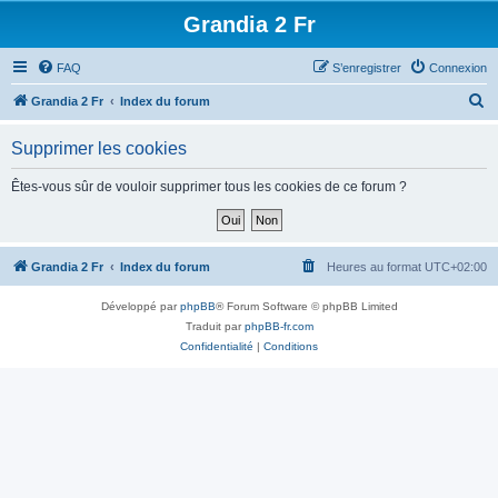
Grandia 2 Fr
FAQ
S’enregistrer
Connexion
R
Grandia 2 Fr
Index du forum
e
Supprimer les cookies
c
h
Êtes-vous sûr de vouloir supprimer tous les cookies de ce forum ?
e
r
c
Grandia 2 Fr
Index du forum
Heures au format
UTC+02:00
h
Développé par
phpBB
® Forum Software © phpBB Limited
e
Traduit par
phpBB-fr.com
r
Confidentialité
|
Conditions