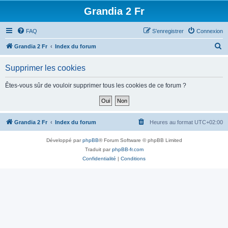
Grandia 2 Fr
FAQ
S’enregistrer
Connexion
R
Grandia 2 Fr
Index du forum
e
Supprimer les cookies
c
h
Êtes-vous sûr de vouloir supprimer tous les cookies de ce forum ?
e
r
c
Grandia 2 Fr
Index du forum
Heures au format
UTC+02:00
h
Développé par
phpBB
® Forum Software © phpBB Limited
e
Traduit par
phpBB-fr.com
r
Confidentialité
|
Conditions