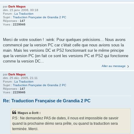
par
Dark Magus
dim. 15 janv. 2006, 00:18
Forum :
La Traduction
Sujet :
Traduction Française de Grandia 2 PC
Réponses :
147
Vues :
2229946
Merci de votre soutien ! :wink: Pour quelques précisions... Nous avons
commencé par la version PC car c'était celle que nous avions sous la
main. Mais les versions DC et PS2 fonctionnant sur le même principe
que la version PC (en fait ce sont les versions PC et PS2 qui fonctionne
comme la version DC...
Aller au message
par
Dark Magus
dim. 25 déc. 2005, 21:11
Forum :
La Traduction
Sujet :
Traduction Française de Grandia 2 PC
Réponses :
147
Vues :
2229946
Re: Traduction Française de Grandia 2 PC
Magus a écrit :
P.S : Ne demandez PAS de dates, il nous est impossible de savoir
quand la prochaine démo sera prête, ou quand la traduction sera
terminée. Merci.