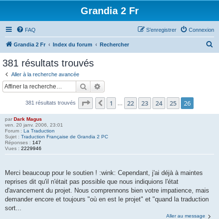
Grandia 2 Fr
FAQ
S’enregistrer
Connexion
R
Grandia 2 Fr
Index du forum
Rechercher
e
381 résultats trouvés
c
Aller à la recherche avancée
h
Rechercher
Recherche avancée
e
Page
26
sur
26
1
22
23
24
25
26
Précédente
381 résultats trouvés
r
…
c
par
Dark Magus
ven. 20 janv. 2006, 23:01
h
Forum :
La Traduction
Sujet :
Traduction Française de Grandia 2 PC
e
Réponses :
147
Vues :
2229946
r
Merci beaucoup pour le soutien ! :wink: Cependant, j'ai déjà à maintes
reprises dit qu'il n'était pas possible que nous indiquions l'état
d'avancement du projet. Nous comprennons bien votre impatience, mais
demander encore et toujours "où en est le projet" et "quand la traduction
sort...
Aller au message