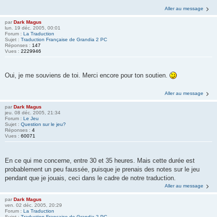
Aller au message
par
Dark Magus
lun. 19 déc. 2005, 00:01
Forum :
La Traduction
Sujet :
Traduction Française de Grandia 2 PC
Réponses :
147
Vues :
2229946
Oui, je me souviens de toi. Merci encore pour ton soutien.
Aller au message
par
Dark Magus
jeu. 08 déc. 2005, 21:34
Forum :
Le Jeu
Sujet :
Question sur le jeu?
Réponses :
4
Vues :
60071
En ce qui me concerne, entre 30 et 35 heures. Mais cette durée est
probablement un peu faussée, puisque je prenais des notes sur le jeu
pendant que je jouais, ceci dans le cadre de notre traduction.
Aller au message
par
Dark Magus
ven. 02 déc. 2005, 20:29
Forum :
La Traduction
Sujet :
Traduction Française de Grandia 2 PC