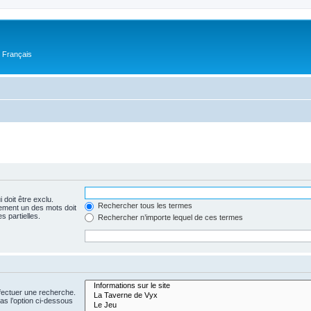
n Français
 doit être exclu.
Rechercher tous les termes
ement un des mots doit
s partielles.
Rechercher n’importe lequel de ces termes
fectuer une recherche.
s l’option ci-dessous