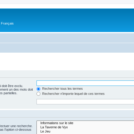
n Français
 doit être exclu.
Rechercher tous les termes
ement un des mots doit
s partielles.
Rechercher n’importe lequel de ces termes
fectuer une recherche.
s l’option ci-dessous