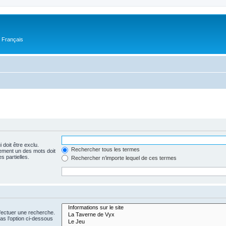
n Français
 doit être exclu.
Rechercher tous les termes
ement un des mots doit
s partielles.
Rechercher n’importe lequel de ces termes
fectuer une recherche.
s l’option ci-dessous