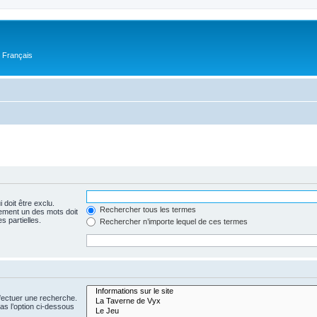
n Français
 doit être exclu.
Rechercher tous les termes
ement un des mots doit
s partielles.
Rechercher n’importe lequel de ces termes
fectuer une recherche.
s l’option ci-dessous