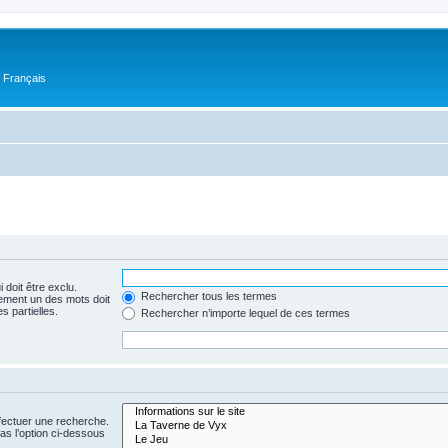
n Français
 doit être exclu.
Rechercher tous les termes
ement un des mots doit
s partielles.
Rechercher n’importe lequel de ces termes
fectuer une recherche.
s l’option ci-dessous