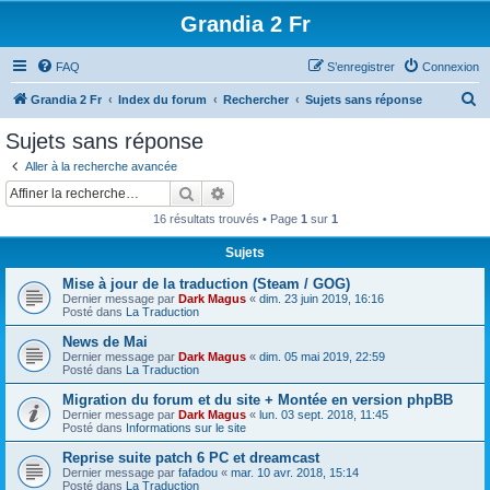
Grandia 2 Fr
FAQ
S’enregistrer
Connexion
R
Grandia 2 Fr
Index du forum
Rechercher
Sujets sans réponse
e
Sujets sans réponse
c
Aller à la recherche avancée
h
Rechercher
Recherche avancée
e
16 résultats trouvés • Page
1
sur
1
r
Sujets
c
Mise à jour de la traduction (Steam / GOG)
h
Dernier message par
Dark Magus
«
dim. 23 juin 2019, 16:16
e
Posté dans
La Traduction
r
News de Mai
Dernier message par
Dark Magus
«
dim. 05 mai 2019, 22:59
Posté dans
La Traduction
Migration du forum et du site + Montée en version phpBB
Dernier message par
Dark Magus
«
lun. 03 sept. 2018, 11:45
Posté dans
Informations sur le site
Reprise suite patch 6 PC et dreamcast
Dernier message par
fafadou
«
mar. 10 avr. 2018, 15:14
Posté dans
La Traduction