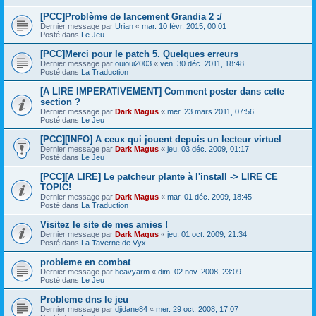
[PCC]Problème de lancement Grandia 2 :/
Dernier message par
Urian
«
mar. 10 févr. 2015, 00:01
Posté dans
Le Jeu
[PCC]Merci pour le patch 5. Quelques erreurs
Dernier message par
ouioui2003
«
ven. 30 déc. 2011, 18:48
Posté dans
La Traduction
[A LIRE IMPERATIVEMENT] Comment poster dans cette
section ?
Dernier message par
Dark Magus
«
mer. 23 mars 2011, 07:56
Posté dans
Le Jeu
[PCC][INFO] A ceux qui jouent depuis un lecteur virtuel
Dernier message par
Dark Magus
«
jeu. 03 déc. 2009, 01:17
Posté dans
Le Jeu
[PCC][A LIRE] Le patcheur plante à l'install -> LIRE CE
TOPIC!
Dernier message par
Dark Magus
«
mar. 01 déc. 2009, 18:45
Posté dans
La Traduction
Visitez le site de mes amies !
Dernier message par
Dark Magus
«
jeu. 01 oct. 2009, 21:34
Posté dans
La Taverne de Vyx
probleme en combat
Dernier message par
heavyarm
«
dim. 02 nov. 2008, 23:09
Posté dans
Le Jeu
Probleme dns le jeu
Dernier message par
djidane84
«
mer. 29 oct. 2008, 17:07