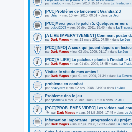
par
fafadou
»
mar. 10 avr. 2018, 15:14
» dans
La Traduction
[PCC]Problème de lancement Grandia 2 :/
par
Urian
»
mar. 10 févr. 2015, 00:01
» dans
Le Jeu
[PCC]Merci pour le patch 5. Quelques erreurs
par
ouioui2003
»
ven. 30 déc. 2011, 18:48
» dans
La Traduct
[A LIRE IMPERATIVEMENT] Comment poster dan
par
Dark Magus
»
mer. 23 mars 2011, 07:56
» dans
Le Jeu
[PCC][INFO] A ceux qui jouent depuis un lecteur
par
Dark Magus
»
jeu. 03 déc. 2009, 01:17
» dans
Le Jeu
[PCC][A LIRE] Le patcheur plante à l'install ->
par
Dark Magus
»
mar. 01 déc. 2009, 18:45
» dans
La Tradu
Visitez le site de mes amies !
par
Dark Magus
»
jeu. 01 oct. 2009, 21:34
» dans
La Tavern
probleme en combat
par
heavyarm
»
dim. 02 nov. 2008, 23:09
» dans
Le Jeu
Probleme dns le jeu
par
djidane84
»
mer. 29 oct. 2008, 17:07
» dans
Le Jeu
[PCC][PROBLEMES VIDEO] Les vidéos mal co
par
Dark Magus
»
sam. 26 juil. 2008, 17:45
» dans
Le J
Information importante : progression du projet
par
Dark Magus
»
lun. 07 juil. 2008, 12:33
» dans
La Traduct