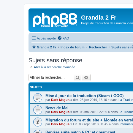
Grandia 2 Fr
Projet de traduction de Grandia 2 e
Accès rapide
FAQ
Grandia 2 Fr
Index du forum
Rechercher
Sujets sans 
Sujets sans réponse
Aller à la recherche avancée
Rechercher
Recherche avancée
SUJETS
Mise à jour de la traduction (Steam / GOG)
par
Dark Magus
»
dim. 23 juin 2019, 16:16
» dans
La Traduc
News de Mai
par
Dark Magus
»
dim. 05 mai 2019, 22:59
» dans
La Traduc
Migration du forum et du site + Montée en ver
par
Dark Magus
»
lun. 03 sept. 2018, 11:45
» dans
Informati
Reprise suite patch 6 PC et dreamcast