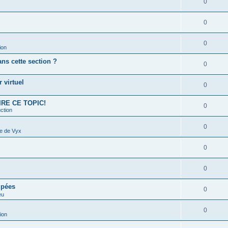
0
0
0
ion
s cette section ?
0
 virtuel
0
 LIRE CE TOPIC!
0
ction
0
e de Vyx
0
0
upées
0
eu
0
ion