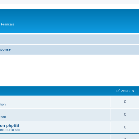
n Français
réponse
RÉPONSES
0
tion
0
tion
sion phpBB
0
ons sur le site