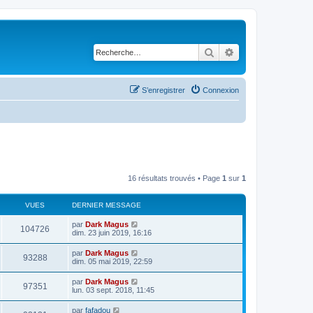
Rechercher
Recherche avancé
S’enregistrer
Connexion
16 résultats trouvés • Page
1
sur
1
VUES
DERNIER MESSAGE
par
Dark Magus
104726
dim. 23 juin 2019, 16:16
par
Dark Magus
93288
dim. 05 mai 2019, 22:59
par
Dark Magus
97351
lun. 03 sept. 2018, 11:45
par
fafadou