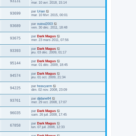
93131
mar. 10 avr. 2018, 15:14
par
Urian
93699
mar. 10 févr. 2015, 00:01
par
ouioui2003
93689
ven. 30 déc. 2011, 18:48
par
Dark Magus
93675
mer. 23 mars 2011, 07:56
par
Dark Magus
93393
jeu. 03 déc. 2009, 01:17
par
Dark Magus
95144
mar. 01 déc. 2009, 18:45
par
Dark Magus
94574
jeu. 01 oct. 2009, 21:34
par
heavyarm
94225
dim. 02 nov. 2008, 23:09
par
djidane84
93761
mer. 29 oct. 2008, 17:07
par
Dark Magus
96035
sam. 26 juil. 2008, 17:45
par
Dark Magus
67858
lun. 07 juil. 2008, 12:33
par
Dark Magus