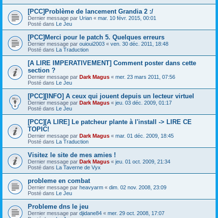
[PCC]Problème de lancement Grandia 2 :/
Dernier message par
Urian
«
mar. 10 févr. 2015, 00:01
Posté dans
Le Jeu
[PCC]Merci pour le patch 5. Quelques erreurs
Dernier message par
ouioui2003
«
ven. 30 déc. 2011, 18:48
Posté dans
La Traduction
[A LIRE IMPERATIVEMENT] Comment poster dans cette
section ?
Dernier message par
Dark Magus
«
mer. 23 mars 2011, 07:56
Posté dans
Le Jeu
[PCC][INFO] A ceux qui jouent depuis un lecteur virtuel
Dernier message par
Dark Magus
«
jeu. 03 déc. 2009, 01:17
Posté dans
Le Jeu
[PCC][A LIRE] Le patcheur plante à l'install -> LIRE CE
TOPIC!
Dernier message par
Dark Magus
«
mar. 01 déc. 2009, 18:45
Posté dans
La Traduction
Visitez le site de mes amies !
Dernier message par
Dark Magus
«
jeu. 01 oct. 2009, 21:34
Posté dans
La Taverne de Vyx
probleme en combat
Dernier message par
heavyarm
«
dim. 02 nov. 2008, 23:09
Posté dans
Le Jeu
Probleme dns le jeu
Dernier message par
djidane84
«
mer. 29 oct. 2008, 17:07