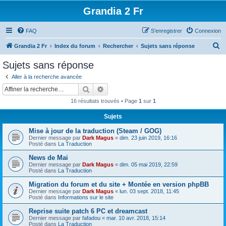
Grandia 2 Fr
FAQ
S’enregistrer
Connexion
R
Grandia 2 Fr
Index du forum
Rechercher
Sujets sans réponse
e
Sujets sans réponse
c
Aller à la recherche avancée
h
Rechercher
Recherche avancée
e
16 résultats trouvés • Page
1
sur
1
r
Sujets
c
Mise à jour de la traduction (Steam / GOG)
h
Dernier message par
Dark Magus
«
dim. 23 juin 2019, 16:16
e
Posté dans
La Traduction
r
News de Mai
Dernier message par
Dark Magus
«
dim. 05 mai 2019, 22:59
Posté dans
La Traduction
Migration du forum et du site + Montée en version phpBB
Dernier message par
Dark Magus
«
lun. 03 sept. 2018, 11:45
Posté dans
Informations sur le site
Reprise suite patch 6 PC et dreamcast
Dernier message par
fafadou
«
mar. 10 avr. 2018, 15:14
Posté dans
La Traduction