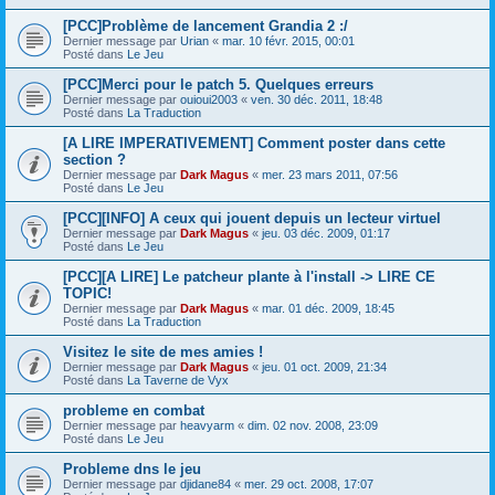
[PCC]Problème de lancement Grandia 2 :/
Dernier message par
Urian
«
mar. 10 févr. 2015, 00:01
Posté dans
Le Jeu
[PCC]Merci pour le patch 5. Quelques erreurs
Dernier message par
ouioui2003
«
ven. 30 déc. 2011, 18:48
Posté dans
La Traduction
[A LIRE IMPERATIVEMENT] Comment poster dans cette
section ?
Dernier message par
Dark Magus
«
mer. 23 mars 2011, 07:56
Posté dans
Le Jeu
[PCC][INFO] A ceux qui jouent depuis un lecteur virtuel
Dernier message par
Dark Magus
«
jeu. 03 déc. 2009, 01:17
Posté dans
Le Jeu
[PCC][A LIRE] Le patcheur plante à l'install -> LIRE CE
TOPIC!
Dernier message par
Dark Magus
«
mar. 01 déc. 2009, 18:45
Posté dans
La Traduction
Visitez le site de mes amies !
Dernier message par
Dark Magus
«
jeu. 01 oct. 2009, 21:34
Posté dans
La Taverne de Vyx
probleme en combat
Dernier message par
heavyarm
«
dim. 02 nov. 2008, 23:09
Posté dans
Le Jeu
Probleme dns le jeu
Dernier message par
djidane84
«
mer. 29 oct. 2008, 17:07