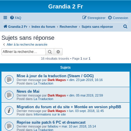
Grandia 2 Fr
FAQ
S’enregistrer
Connexion
R
Grandia 2 Fr
Index du forum
Rechercher
Sujets sans réponse
e
Sujets sans réponse
c
Aller à la recherche avancée
h
Rechercher
Recherche avancée
e
16 résultats trouvés • Page
1
sur
1
r
Sujets
c
Mise à jour de la traduction (Steam / GOG)
h
Dernier message par
Dark Magus
«
dim. 23 juin 2019, 16:16
e
Posté dans
La Traduction
r
News de Mai
Dernier message par
Dark Magus
«
dim. 05 mai 2019, 22:59
Posté dans
La Traduction
Migration du forum et du site + Montée en version phpBB
Dernier message par
Dark Magus
«
lun. 03 sept. 2018, 11:45
Posté dans
Informations sur le site
Reprise suite patch 6 PC et dreamcast
Dernier message par
fafadou
«
mar. 10 avr. 2018, 15:14
Posté dans
La Traduction