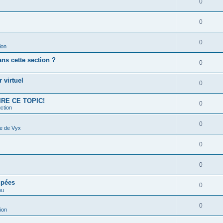
0
0
0
ion
s cette section ?
0
 virtuel
0
 LIRE CE TOPIC!
0
ction
0
e de Vyx
0
0
upées
0
eu
0
ion