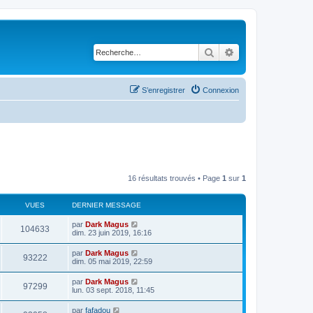
Rechercher
Recherche avancé
S’enregistrer
Connexion
16 résultats trouvés • Page
1
sur
1
VUES
DERNIER MESSAGE
par
Dark Magus
104633
dim. 23 juin 2019, 16:16
par
Dark Magus
93222
dim. 05 mai 2019, 22:59
par
Dark Magus
97299
lun. 03 sept. 2018, 11:45
par
fafadou