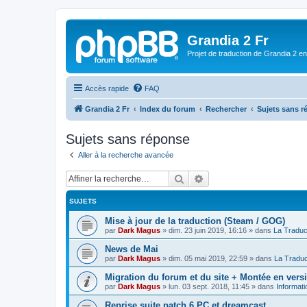
Grandia 2 Fr
Projet de traduction de Grandia 2 e
Accès rapide
FAQ
Grandia 2 Fr
Index du forum
Rechercher
Sujets sans 
Sujets sans réponse
Aller à la recherche avancée
Rechercher
Recherche avancée
SUJETS
Mise à jour de la traduction (Steam / GOG)
par
Dark Magus
»
dim. 23 juin 2019, 16:16
» dans
La Traduc
News de Mai
par
Dark Magus
»
dim. 05 mai 2019, 22:59
» dans
La Traduc
Migration du forum et du site + Montée en ver
par
Dark Magus
»
lun. 03 sept. 2018, 11:45
» dans
Informati
Reprise suite patch 6 PC et dreamcast