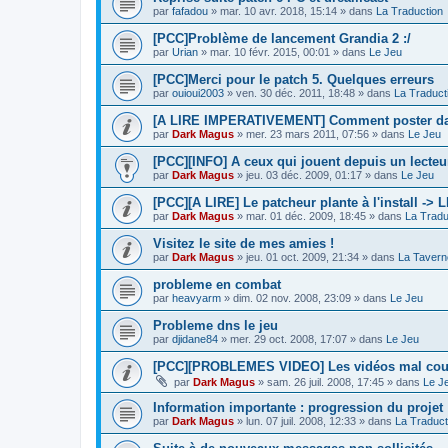
par
fafadou
»
mar. 10 avr. 2018, 15:14
» dans
La Traduction
[PCC]Problème de lancement Grandia 2 :/
par
Urian
»
mar. 10 févr. 2015, 00:01
» dans
Le Jeu
[PCC]Merci pour le patch 5. Quelques erreurs
par
ouioui2003
»
ven. 30 déc. 2011, 18:48
» dans
La Traduct
[A LIRE IMPERATIVEMENT] Comment poster dan
par
Dark Magus
»
mer. 23 mars 2011, 07:56
» dans
Le Jeu
[PCC][INFO] A ceux qui jouent depuis un lecteur
par
Dark Magus
»
jeu. 03 déc. 2009, 01:17
» dans
Le Jeu
[PCC][A LIRE] Le patcheur plante à l'install ->
par
Dark Magus
»
mar. 01 déc. 2009, 18:45
» dans
La Tradu
Visitez le site de mes amies !
par
Dark Magus
»
jeu. 01 oct. 2009, 21:34
» dans
La Tavern
probleme en combat
par
heavyarm
»
dim. 02 nov. 2008, 23:09
» dans
Le Jeu
Probleme dns le jeu
par
djidane84
»
mer. 29 oct. 2008, 17:07
» dans
Le Jeu
[PCC][PROBLEMES VIDEO] Les vidéos mal co
par
Dark Magus
»
sam. 26 juil. 2008, 17:45
» dans
Le J
Information importante : progression du projet
par
Dark Magus
»
lun. 07 juil. 2008, 12:33
» dans
La Traduct