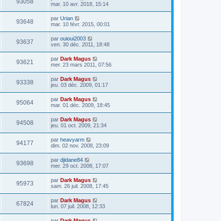
93058
mar. 10 avr. 2018, 15:14
par
Urian
93648
mar. 10 févr. 2015, 00:01
par
ouioui2003
93637
ven. 30 déc. 2011, 18:48
par
Dark Magus
93621
mer. 23 mars 2011, 07:56
par
Dark Magus
93338
jeu. 03 déc. 2009, 01:17
par
Dark Magus
95064
mar. 01 déc. 2009, 18:45
par
Dark Magus
94508
jeu. 01 oct. 2009, 21:34
par
heavyarm
94177
dim. 02 nov. 2008, 23:09
par
djidane84
93698
mer. 29 oct. 2008, 17:07
par
Dark Magus
95973
sam. 26 juil. 2008, 17:45
par
Dark Magus
67824
lun. 07 juil. 2008, 12:33
par
Dark Magus