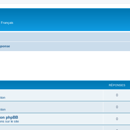
n Français
réponse
RÉPONSES
0
tion
0
tion
sion phpBB
0
ons sur le site