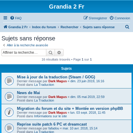
Grandia 2 Fr
FAQ
S’enregistrer
Connexion
R
Grandia 2 Fr
Index du forum
Rechercher
Sujets sans réponse
e
Sujets sans réponse
c
Aller à la recherche avancée
h
Rechercher
Recherche avancée
e
16 résultats trouvés • Page
1
sur
1
r
Sujets
c
Mise à jour de la traduction (Steam / GOG)
h
Dernier message par
Dark Magus
«
dim. 23 juin 2019, 16:16
e
Posté dans
La Traduction
r
News de Mai
Dernier message par
Dark Magus
«
dim. 05 mai 2019, 22:59
Posté dans
La Traduction
Migration du forum et du site + Montée en version phpBB
Dernier message par
Dark Magus
«
lun. 03 sept. 2018, 11:45
Posté dans
Informations sur le site
Reprise suite patch 6 PC et dreamcast
Dernier message par
fafadou
«
mar. 10 avr. 2018, 15:14
Posté dans
La Traduction