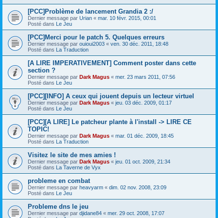
[PCC]Problème de lancement Grandia 2 :/
Dernier message par
Urian
«
mar. 10 févr. 2015, 00:01
Posté dans
Le Jeu
[PCC]Merci pour le patch 5. Quelques erreurs
Dernier message par
ouioui2003
«
ven. 30 déc. 2011, 18:48
Posté dans
La Traduction
[A LIRE IMPERATIVEMENT] Comment poster dans cette
section ?
Dernier message par
Dark Magus
«
mer. 23 mars 2011, 07:56
Posté dans
Le Jeu
[PCC][INFO] A ceux qui jouent depuis un lecteur virtuel
Dernier message par
Dark Magus
«
jeu. 03 déc. 2009, 01:17
Posté dans
Le Jeu
[PCC][A LIRE] Le patcheur plante à l'install -> LIRE CE
TOPIC!
Dernier message par
Dark Magus
«
mar. 01 déc. 2009, 18:45
Posté dans
La Traduction
Visitez le site de mes amies !
Dernier message par
Dark Magus
«
jeu. 01 oct. 2009, 21:34
Posté dans
La Taverne de Vyx
probleme en combat
Dernier message par
heavyarm
«
dim. 02 nov. 2008, 23:09
Posté dans
Le Jeu
Probleme dns le jeu
Dernier message par
djidane84
«
mer. 29 oct. 2008, 17:07