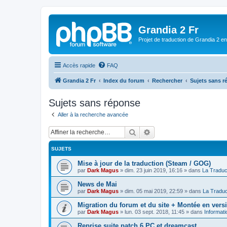
Grandia 2 Fr
Projet de traduction de Grandia 2 e
Accès rapide
FAQ
Grandia 2 Fr
Index du forum
Rechercher
Sujets sans 
Sujets sans réponse
Aller à la recherche avancée
Rechercher
Recherche avancée
SUJETS
Mise à jour de la traduction (Steam / GOG)
par
Dark Magus
»
dim. 23 juin 2019, 16:16
» dans
La Traduc
News de Mai
par
Dark Magus
»
dim. 05 mai 2019, 22:59
» dans
La Traduc
Migration du forum et du site + Montée en ver
par
Dark Magus
»
lun. 03 sept. 2018, 11:45
» dans
Informati
Reprise suite patch 6 PC et dreamcast