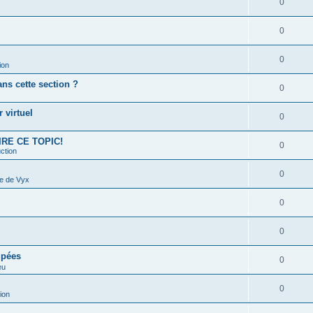
0
0
0
ion
s cette section ?
0
 virtuel
0
 LIRE CE TOPIC!
0
ction
0
e de Vyx
0
0
upées
0
eu
0
ion