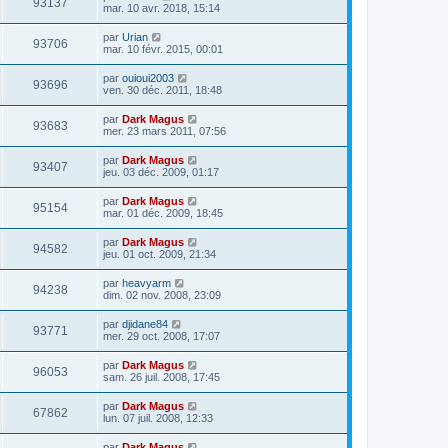
93137
mar. 10 avr. 2018, 15:14
par
Urian
93706
mar. 10 févr. 2015, 00:01
par
ouioui2003
93696
ven. 30 déc. 2011, 18:48
par
Dark Magus
93683
mer. 23 mars 2011, 07:56
par
Dark Magus
93407
jeu. 03 déc. 2009, 01:17
par
Dark Magus
95154
mar. 01 déc. 2009, 18:45
par
Dark Magus
94582
jeu. 01 oct. 2009, 21:34
par
heavyarm
94238
dim. 02 nov. 2008, 23:09
par
djidane84
93771
mer. 29 oct. 2008, 17:07
par
Dark Magus
96053
sam. 26 juil. 2008, 17:45
par
Dark Magus
67862
lun. 07 juil. 2008, 12:33
par
Dark Magus