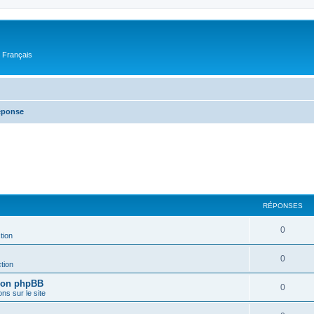
n Français
réponse
RÉPONSES
0
tion
0
tion
sion phpBB
0
ons sur le site