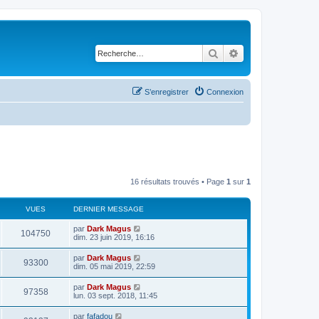
Rechercher
Recherche avancé
S’enregistrer
Connexion
16 résultats trouvés • Page
1
sur
1
VUES
DERNIER MESSAGE
par
Dark Magus
104750
dim. 23 juin 2019, 16:16
par
Dark Magus
93300
dim. 05 mai 2019, 22:59
par
Dark Magus
97358
lun. 03 sept. 2018, 11:45
par
fafadou