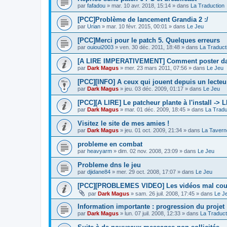
par
fafadou
»
mar. 10 avr. 2018, 15:14
» dans
La Traduction
[PCC]Problème de lancement Grandia 2 :/
par
Urian
»
mar. 10 févr. 2015, 00:01
» dans
Le Jeu
[PCC]Merci pour le patch 5. Quelques erreurs
par
ouioui2003
»
ven. 30 déc. 2011, 18:48
» dans
La Traduct
[A LIRE IMPERATIVEMENT] Comment poster dan
par
Dark Magus
»
mer. 23 mars 2011, 07:56
» dans
Le Jeu
[PCC][INFO] A ceux qui jouent depuis un lecteur
par
Dark Magus
»
jeu. 03 déc. 2009, 01:17
» dans
Le Jeu
[PCC][A LIRE] Le patcheur plante à l'install ->
par
Dark Magus
»
mar. 01 déc. 2009, 18:45
» dans
La Tradu
Visitez le site de mes amies !
par
Dark Magus
»
jeu. 01 oct. 2009, 21:34
» dans
La Tavern
probleme en combat
par
heavyarm
»
dim. 02 nov. 2008, 23:09
» dans
Le Jeu
Probleme dns le jeu
par
djidane84
»
mer. 29 oct. 2008, 17:07
» dans
Le Jeu
[PCC][PROBLEMES VIDEO] Les vidéos mal co
par
Dark Magus
»
sam. 26 juil. 2008, 17:45
» dans
Le J
Information importante : progression du projet
par
Dark Magus
»
lun. 07 juil. 2008, 12:33
» dans
La Traduct