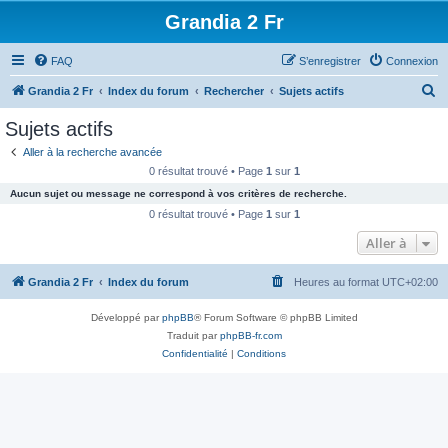
Grandia 2 Fr
FAQ
S’enregistrer
Connexion
R
Grandia 2 Fr
Index du forum
Rechercher
Sujets actifs
e
Sujets actifs
c
Aller à la recherche avancée
h
0 résultat trouvé • Page
1
sur
1
e
Aucun sujet ou message ne correspond à vos critères de recherche.
r
0 résultat trouvé • Page
1
sur
1
c
Aller à
h
Grandia 2 Fr
Index du forum
Heures au format
UTC+02:00
e
r
Développé par
phpBB
® Forum Software © phpBB Limited
Traduit par
phpBB-fr.com
Confidentialité
|
Conditions