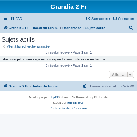
Grandia 2 Fr
FAQ
S’enregistrer
Connexion
R
Grandia 2 Fr
Index du forum
Rechercher
Sujets actifs
e
Sujets actifs
c
Aller à la recherche avancée
h
0 résultat trouvé • Page
1
sur
1
e
Aucun sujet ou message ne correspond à vos critères de recherche.
r
0 résultat trouvé • Page
1
sur
1
c
Aller à
h
Grandia 2 Fr
Index du forum
Heures au format
UTC+02:00
e
r
Développé par
phpBB
® Forum Software © phpBB Limited
Traduit par
phpBB-fr.com
Confidentialité
|
Conditions