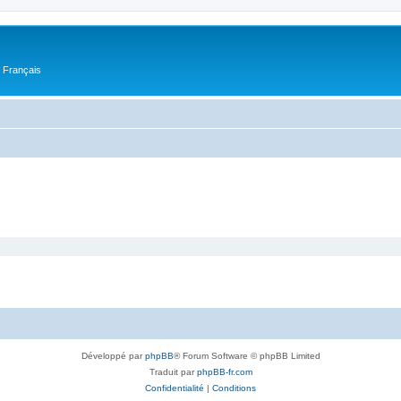
n Français
Développé par
phpBB
® Forum Software © phpBB Limited
Traduit par
phpBB-fr.com
Confidentialité
|
Conditions