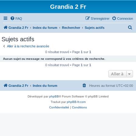
Grandia 2 Fr
FAQ
S’enregistrer
Connexion
R
Grandia 2 Fr
Index du forum
Rechercher
Sujets actifs
e
Sujets actifs
c
Aller à la recherche avancée
h
0 résultat trouvé • Page
1
sur
1
e
Aucun sujet ou message ne correspond à vos critères de recherche.
r
0 résultat trouvé • Page
1
sur
1
c
Aller à
h
Grandia 2 Fr
Index du forum
Heures au format
UTC+02:00
e
r
Développé par
phpBB
® Forum Software © phpBB Limited
Traduit par
phpBB-fr.com
Confidentialité
|
Conditions