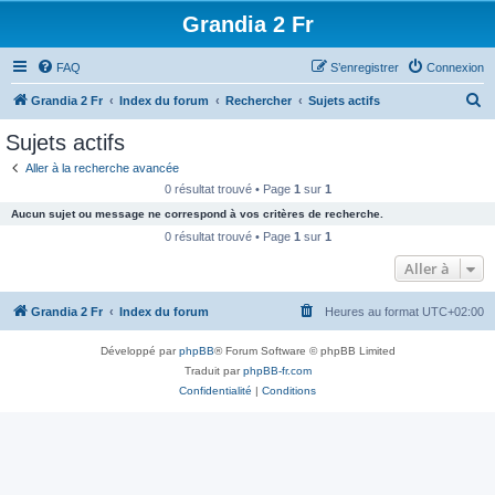
Grandia 2 Fr
FAQ
S’enregistrer
Connexion
R
Grandia 2 Fr
Index du forum
Rechercher
Sujets actifs
e
Sujets actifs
c
Aller à la recherche avancée
h
0 résultat trouvé • Page
1
sur
1
e
Aucun sujet ou message ne correspond à vos critères de recherche.
r
0 résultat trouvé • Page
1
sur
1
c
Aller à
h
Grandia 2 Fr
Index du forum
Heures au format
UTC+02:00
e
r
Développé par
phpBB
® Forum Software © phpBB Limited
Traduit par
phpBB-fr.com
Confidentialité
|
Conditions