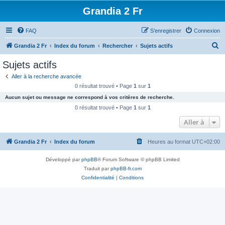
Grandia 2 Fr
FAQ
S’enregistrer
Connexion
R
Grandia 2 Fr
Index du forum
Rechercher
Sujets actifs
e
Sujets actifs
c
Aller à la recherche avancée
h
0 résultat trouvé • Page
1
sur
1
e
Aucun sujet ou message ne correspond à vos critères de recherche.
r
0 résultat trouvé • Page
1
sur
1
c
Aller à
h
Grandia 2 Fr
Index du forum
Heures au format
UTC+02:00
e
r
Développé par
phpBB
® Forum Software © phpBB Limited
Traduit par
phpBB-fr.com
Confidentialité
|
Conditions