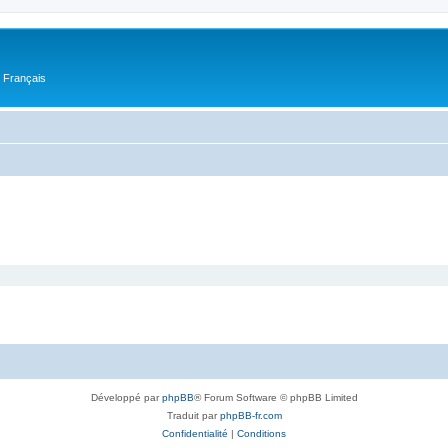
n Français
Développé par
phpBB
® Forum Software © phpBB Limited
Traduit par
phpBB-fr.com
Confidentialité
|
Conditions