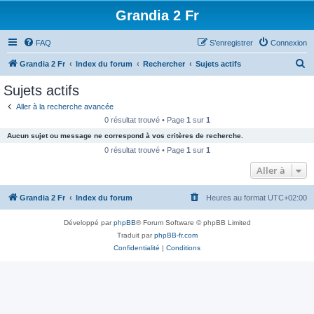
Grandia 2 Fr
FAQ
S’enregistrer
Connexion
R
Grandia 2 Fr
Index du forum
Rechercher
Sujets actifs
e
Sujets actifs
c
Aller à la recherche avancée
h
0 résultat trouvé • Page
1
sur
1
e
Aucun sujet ou message ne correspond à vos critères de recherche.
r
0 résultat trouvé • Page
1
sur
1
c
Aller à
h
Grandia 2 Fr
Index du forum
Heures au format
UTC+02:00
e
r
Développé par
phpBB
® Forum Software © phpBB Limited
Traduit par
phpBB-fr.com
Confidentialité
|
Conditions