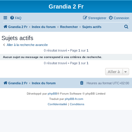
Grandia 2 Fr
FAQ
S’enregistrer
Connexion
R
Grandia 2 Fr
Index du forum
Rechercher
Sujets actifs
e
Sujets actifs
c
Aller à la recherche avancée
h
0 résultat trouvé • Page
1
sur
1
e
Aucun sujet ou message ne correspond à vos critères de recherche.
r
0 résultat trouvé • Page
1
sur
1
c
Aller à
h
Grandia 2 Fr
Index du forum
Heures au format
UTC+02:00
e
r
Développé par
phpBB
® Forum Software © phpBB Limited
Traduit par
phpBB-fr.com
Confidentialité
|
Conditions