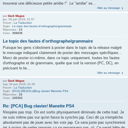
trouverai une délicieuse petite amibe !". Le "amibe" es...
Aller au message
par
Dark Magus
jeu. 06 juin 2019, 21:57
Forum :
La Traduction
Sujet :
Le topic des fautes d'orthographe/grammaire
Réponses :
13
Vues :
306636
Le topic des fautes d'orthographe/grammaire
Puisque les gens s'obstinent à poster dans le topic de la release malgré
le message indiquant clairement de poster des messages spécifiques...
Merci de poster ici-même, dans ce topic uniquement, toutes les fautes
d'orthographe et de grammaire, quelle que soit la version (PC, DC), en
précisant le lie...
Aller au message
par
Dark Magus
mar. 04 juin 2019, 01:30
Forum :
La Traduction
Sujet :
[PCA] [RESOLU]Bug clavier/ Manette PS4
Réponses :
16
Vues :
245302
Re: [PCA] Bug clavier/ Manette PS4
N'espère pas trop. On est sortis physiquement diminués de cette trad. Je
ne suis même pas sur qu'on fasse la synchro jap. Ceci dit ça n'empêche
absolument pas de jouer avec les voix jap. Ce sera juste pas synchronisé
(et à moins de parler japonais ça se remarquera pas :p). Ce serait bête de