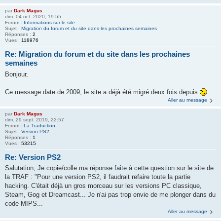
par
Dark Magus
dim. 04 oct. 2020, 19:55
Forum :
Informations sur le site
Sujet :
Migration du forum et du site dans les prochaines semaines
Réponses :
2
Vues :
118976
Re: Migration du forum et du site dans les prochaines
semaines
Bonjour,
Ce message date de 2009, le site a déjà été migré deux fois depuis
Aller au message
par
Dark Magus
dim. 29 sept. 2019, 22:57
Forum :
La Traduction
Sujet :
Version PS2
Réponses :
1
Vues :
53215
Re: Version PS2
Salutation, Je copie/colle ma réponse faite à cette question sur le site de
la TRAF : "Pour une version PS2, il faudrait refaire toute la partie
hacking. C'était déjà un gros morceau sur les versions PC classique,
Steam, Gog et Dreamcast... Je n'ai pas trop envie de me plonger dans du
code MIPS...
Aller au message