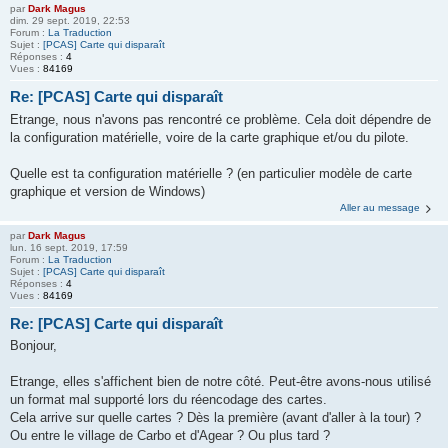
par
Dark Magus
dim. 29 sept. 2019, 22:53
Forum :
La Traduction
Sujet :
[PCAS] Carte qui disparaît
Réponses :
4
Vues :
84169
Re: [PCAS] Carte qui disparaît
Etrange, nous n'avons pas rencontré ce problème. Cela doit dépendre de
la configuration matérielle, voire de la carte graphique et/ou du pilote.
Quelle est ta configuration matérielle ? (en particulier modèle de carte
graphique et version de Windows)
Aller au message
par
Dark Magus
lun. 16 sept. 2019, 17:59
Forum :
La Traduction
Sujet :
[PCAS] Carte qui disparaît
Réponses :
4
Vues :
84169
Re: [PCAS] Carte qui disparaît
Bonjour,
Etrange, elles s'affichent bien de notre côté. Peut-être avons-nous utilisé
un format mal supporté lors du réencodage des cartes.
Cela arrive sur quelle cartes ? Dès la première (avant d'aller à la tour) ?
Ou entre le village de Carbo et d'Agear ? Ou plus tard ?