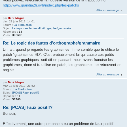
Vous pouvez télécharger la nouvelle version de la traduction ici :
http://www.grandia2fr.ovh/index.php/les-patchs
Aller au message
par
Dark Magus
dim. 23 juin 2019, 14:01
Forum :
La Traduction
Sujet :
Le topic des fautes d'orthographe/grammaire
Réponses :
13
Vues :
306636
Re: Le topic des fautes d'orthographe/grammaire
En fait, quand je regarde tes graphismes, il me semble que tu utilise le
patch "graphismes HD". C'est probablement lui qui cause ces petits
problèmes graphiques. soit dit en passant, nous avons francisé les
graphismes, donc si tu utilise ce patch, les graphismes se retrouvent en
anglais......
Aller au message
par
Dark Magus
mar. 18 juin 2019, 21:52
Forum :
La Traduction
Sujet :
[PCAS] Faux positif?
Réponses :
1
Vues :
53760
Re: [PCAS] Faux positif?
Bonsoir,
Effectivement, une autre personne a eu un problème de faux positif.