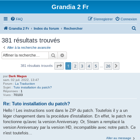
Grandia 2 Fr
FAQ
S’enregistrer
Connexion
R
Grandia 2 Fr
Index du forum
Rechercher
e
381 résultats trouvés
c
Aller à la recherche avancée
h
Rechercher
Recherche avancée
e
Page
1
sur
26
1
2
3
4
5
26
Suivante
381 résultats trouvés
r
…
c
par
Dark Magus
sam. 02 juil. 2022, 13:47
h
Forum :
La Traduction
Sujet :
Tuto installation du patch?
e
Réponses :
1
Vues :
70103
r
Re: Tuto installation du patch?
Hello ! Les instructions sont dans le ZIP du patch. Toutefois il y a un
léger changement dans la procédure d'installation. En effet, le patch ne
fonctionne qu'avec la version Anniversary. Or, Steam a remplacé la
version Anniversary par la version HD, incompatible avec notre patch. Ce
n'est toutefois...
Aller au message