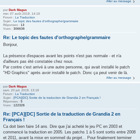
Aller au message
par
Dark Magus
mer. 07 août 2019, 14:16
Forum :
La Traduction
Sujet :
Le topic des fautes d'orthographe/grammaire
Réponses :
13
Vues :
306636
Re: Le topic des fautes d'orthographe/grammaire
Bonjour,
La présence d'espaces avant les points n'est pas normale - et n'a
d'ailleurs pas été constatée chez nous.
Par contre c'est arrivé à une autre personne, qui avait installé le patch
"HD Graphics" après avoir installé le patch. Donc ça peut venir de là.
Aller au message
par
Dark Magus
sam. 20 juil. 2019, 13:16
Forum :
La Traduction
Sujet :
[PCA][DC] Sortie de la traduction de Grandia 2 en Français !
Réponses :
5
Vues :
122326
Re: [PCA][DC] Sortie de la traduction de Grandia 2 en
Français !
Ca doit bien faire 14 ans. Dire que j'ai acheté le jeu PC en 2003 et
commencé la traduction en 2005. Les patchs 1 à 5 sont sortis entre 2008
et 2011, avant la mise en sommeil du projet... Pour finalement terminer