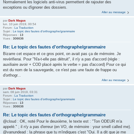
Normalement les logiciels anti-virus permettent de rajouter des
exceptions ou d'ignorer des dossiers.
Aller au message
par
Dark Magus
lun. 10 juin 2019, 00:54
Forum :
La Traduction
Sujet :
Le topic des fautes d'orthographe/grammaire
Réponses :
13
Vues :
306636
Re: Le topic des fautes d'orthographe/grammaire
Bizarre cet espace et ce gros point, on avait pas ça de mémoire. Je
revérifierai. Pour "N'a-t-elle pas détruit", il n'y a pas d'accord (règle :
auxiliaire avoir + COD placé après le verbe = pas d'accord) Pour ce qui
est du nom de la sauvegarde, ce n'est pas une faute de frappe ou
d'orthogr...
Aller au message
par
Dark Magus
sam. 08 juin 2019, 03:31
Forum :
La Traduction
Sujet :
Le topic des fautes d'orthographe/grammaire
Réponses :
13
Vues :
306636
Re: Le topic des fautes d'orthographe/grammaire
@cloud : OK, noté Pour le deuxième, le texte est : "Ton ODEUR m'a
appelé." ; il n'y a pas d'erreur (en VO, de mémoire : your smell called me).
@vanundead : la phrase que tu m'indiques c'est "Oui. Il a dit que je me