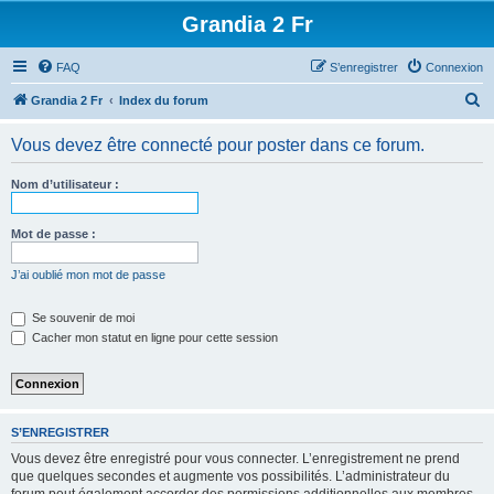
Grandia 2 Fr
FAQ
S’enregistrer
Connexion
R
Grandia 2 Fr
Index du forum
e
Vous devez être connecté pour poster dans ce forum.
c
h
Nom d’utilisateur :
e
r
Mot de passe :
c
J’ai oublié mon mot de passe
h
e
Se souvenir de moi
Cacher mon statut en ligne pour cette session
r
S’ENREGISTRER
Vous devez être enregistré pour vous connecter. L’enregistrement ne prend
que quelques secondes et augmente vos possibilités. L’administrateur du
forum peut également accorder des permissions additionnelles aux membres