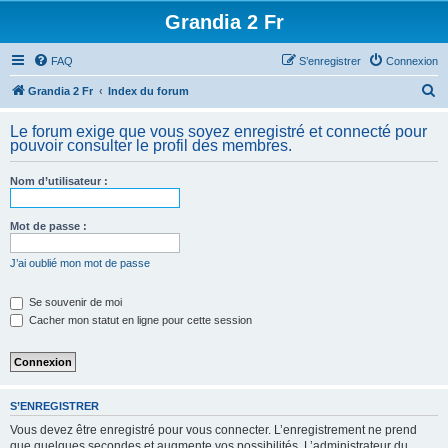
Grandia 2 Fr
FAQ
S’enregistrer
Connexion
R
Grandia 2 Fr
Index du forum
e
Le forum exige que vous soyez enregistré et connecté pour
c
pouvoir consulter le profil des membres.
h
Nom d’utilisateur :
e
r
Mot de passe :
c
h
J’ai oublié mon mot de passe
e
Se souvenir de moi
r
Cacher mon statut en ligne pour cette session
S’ENREGISTRER
Vous devez être enregistré pour vous connecter. L’enregistrement ne prend
que quelques secondes et augmente vos possibilités. L’administrateur du