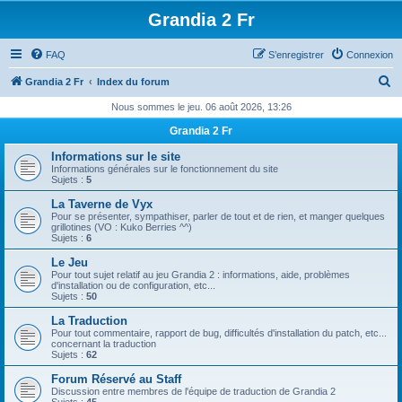
Grandia 2 Fr
FAQ
S’enregistrer
Connexion
R
Grandia 2 Fr
Index du forum
e
Nous sommes le jeu. 06 août 2026, 13:26
c
Grandia 2 Fr
h
Informations sur le site
e
Informations générales sur le fonctionnement du site
Sujets :
5
r
La Taverne de Vyx
c
Pour se présenter, sympathiser, parler de tout et de rien, et manger quelques
grillotines (VO : Kuko Berries ^^)
h
Sujets :
6
e
Le Jeu
Pour tout sujet relatif au jeu Grandia 2 : informations, aide, problèmes
r
d'installation ou de configuration, etc...
Sujets :
50
La Traduction
Pour tout commentaire, rapport de bug, difficultés d'installation du patch, etc...
concernant la traduction
Sujets :
62
Forum Réservé au Staff
Discussion entre membres de l'équipe de traduction de Grandia 2