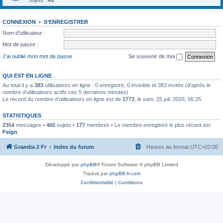
Sujets :
45
CONNEXION
•
S’ENREGISTRER
Nom d’utilisateur :
Mot de passe :
J’ai oublié mon mot de passe
Se souvenir de moi
QUI EST EN LIGNE
Au total il y a
383
utilisateurs en ligne : 0 enregistré, 0 invisible et 383 invités (d’après le
nombre d’utilisateurs actifs ces 5 dernières minutes)
Le record du nombre d’utilisateurs en ligne est de
1773
, le sam. 25 juil. 2026, 06:25
STATISTIQUES
2354
messages •
465
sujets •
177
membres • Le membre enregistré le plus récent est
Feign
.
Grandia 2 Fr
Index du forum
Heures au format
UTC+02:00
Développé par
phpBB
® Forum Software © phpBB Limited
Traduit par
phpBB-fr.com
Confidentialité
|
Conditions