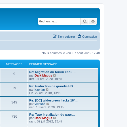
Rechercher
Recherche avancé
S’enregistrer
Connexion
Nous sommes le ven. 07 août 2026, 17:48
MESSAGES
DERNIER MESSAGE
Re: Migration du forum et du …
9
V
par
Dark Magus
o
dim. 04 oct. 2020, 19:55
i
r
Re: traduction de grandia HD …
19
l
V
par
kaorlan
e
o
lun. 22 oct. 2018, 13:19
d
i
e
r
Re: [DC] widescreen hacks 16/…
349
r
l
V
par
viens85
n
e
o
ven. 18 sept. 2020, 13:15
i
d
i
e
e
r
Re: Tuto installation du patc…
r
736
r
l
V
par
Dark Magus
m
n
e
o
sam. 02 juil. 2022, 13:47
e
i
d
i
s
e