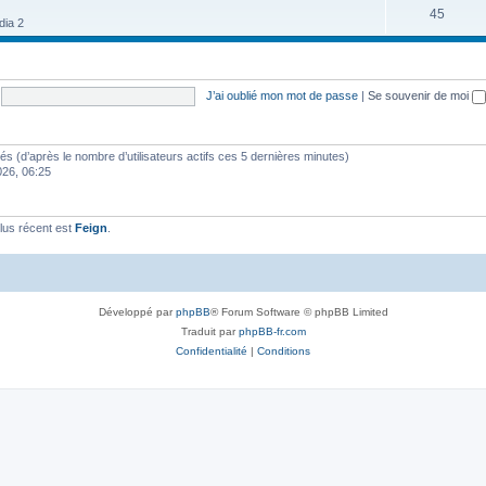
45
dia 2
J’ai oublié mon mot de passe
|
Se souvenir de moi
vités (d’après le nombre d’utilisateurs actifs ces 5 dernières minutes)
2026, 06:25
lus récent est
Feign
.
Développé par
phpBB
® Forum Software © phpBB Limited
Traduit par
phpBB-fr.com
Confidentialité
|
Conditions