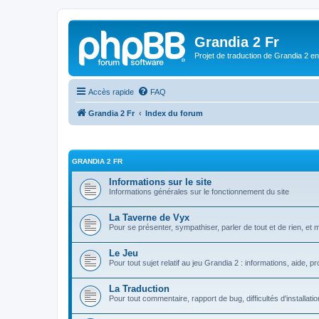
Grandia 2 Fr
Projet de traduction de Grandia 2 e
Accès rapide
FAQ
Grandia 2 Fr
Index du forum
GRANDIA 2 FR
Informations sur le site
Informations générales sur le fonctionnement du site
La Taverne de Vyx
Pour se présenter, sympathiser, parler de tout et de rien, et 
Le Jeu
Pour tout sujet relatif au jeu Grandia 2 : informations, aide, pr
La Traduction
Pour tout commentaire, rapport de bug, difficultés d'installati