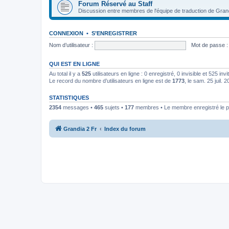
Forum Réservé au Staff
Discussion entre membres de l'équipe de traduction de Gran
CONNEXION
•
S’ENREGISTRER
Nom d’utilisateur :
Mot de passe :
QUI EST EN LIGNE
Au total il y a
525
utilisateurs en ligne : 0 enregistré, 0 invisible et 525 in
Le record du nombre d’utilisateurs en ligne est de
1773
, le sam. 25 juil. 
STATISTIQUES
2354
messages •
465
sujets •
177
membres • Le membre enregistré le p
Grandia 2 Fr
Index du forum