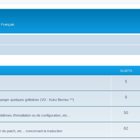
n Français
SUJETS
5
6
manger quelques grillotines (VO : Kuko Berries ^^)
50
oblèmes d'installation ou de configuration, etc...
62
on du patch, etc... concernant la traduction