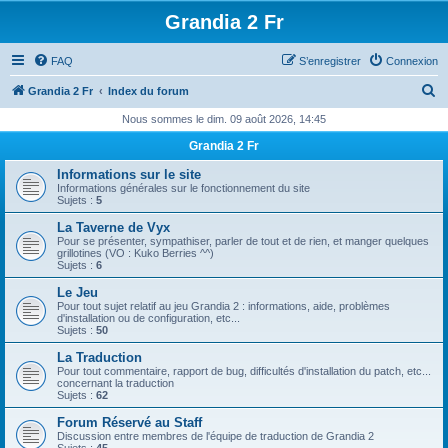
Grandia 2 Fr
FAQ
S’enregistrer
Connexion
R
Grandia 2 Fr
Index du forum
e
Nous sommes le dim. 09 août 2026, 14:45
c
Grandia 2 Fr
h
Informations sur le site
e
Informations générales sur le fonctionnement du site
Sujets :
5
r
La Taverne de Vyx
c
Pour se présenter, sympathiser, parler de tout et de rien, et manger quelques
grillotines (VO : Kuko Berries ^^)
h
Sujets :
6
e
Le Jeu
Pour tout sujet relatif au jeu Grandia 2 : informations, aide, problèmes
r
d'installation ou de configuration, etc...
Sujets :
50
La Traduction
Pour tout commentaire, rapport de bug, difficultés d'installation du patch, etc...
concernant la traduction
Sujets :
62
Forum Réservé au Staff
Discussion entre membres de l'équipe de traduction de Grandia 2