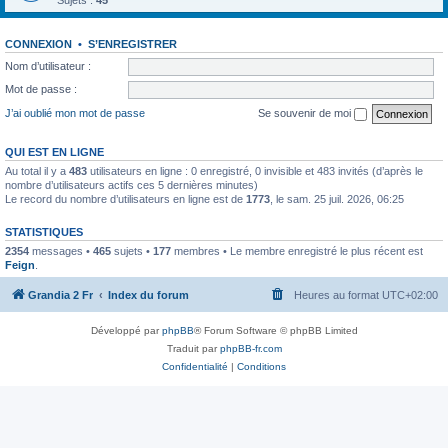
Sujets :
45
CONNEXION
•
S’ENREGISTRER
Nom d’utilisateur :
Mot de passe :
J’ai oublié mon mot de passe
Se souvenir de moi
QUI EST EN LIGNE
Au total il y a
483
utilisateurs en ligne : 0 enregistré, 0 invisible et 483 invités (d’après le
nombre d’utilisateurs actifs ces 5 dernières minutes)
Le record du nombre d’utilisateurs en ligne est de
1773
, le sam. 25 juil. 2026, 06:25
STATISTIQUES
2354
messages •
465
sujets •
177
membres • Le membre enregistré le plus récent est
Feign
.
Grandia 2 Fr
Index du forum
Heures au format
UTC+02:00
Développé par
phpBB
® Forum Software © phpBB Limited
Traduit par
phpBB-fr.com
Confidentialité
|
Conditions