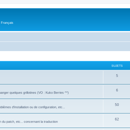
n Français
SUJETS
5
6
manger quelques grillotines (VO : Kuko Berries ^^)
50
oblèmes d'installation ou de configuration, etc...
62
on du patch, etc... concernant la traduction