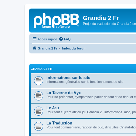
Grandia 2 Fr
Projet de traduction de Grandia 2 e
Accès rapide
FAQ
Grandia 2 Fr
Index du forum
GRANDIA 2 FR
Informations sur le site
Informations générales sur le fonctionnement du site
La Taverne de Vyx
Pour se présenter, sympathiser, parler de tout et de rien, et 
Le Jeu
Pour tout sujet relatif au jeu Grandia 2 : informations, aide, pr
La Traduction
Pour tout commentaire, rapport de bug, difficultés d'installati