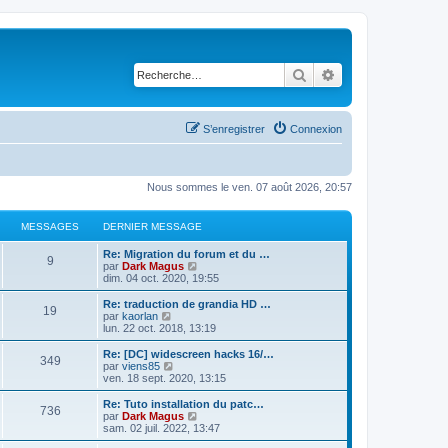
Rechercher
Recherche avancé
S’enregistrer
Connexion
Nous sommes le ven. 07 août 2026, 20:57
MESSAGES
DERNIER MESSAGE
Re: Migration du forum et du …
9
V
par
Dark Magus
o
dim. 04 oct. 2020, 19:55
i
r
Re: traduction de grandia HD …
19
l
V
par
kaorlan
e
o
lun. 22 oct. 2018, 13:19
d
i
e
r
Re: [DC] widescreen hacks 16/…
349
r
l
V
par
viens85
n
e
o
ven. 18 sept. 2020, 13:15
i
d
i
e
e
r
Re: Tuto installation du patc…
r
736
r
l
V
par
Dark Magus
m
n
e
o
sam. 02 juil. 2022, 13:47
e
i
d
i
s
e