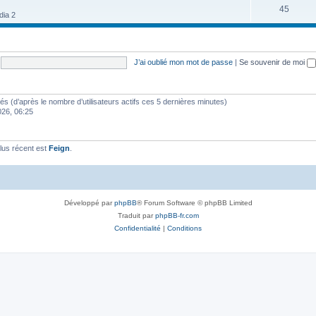
45
dia 2
J’ai oublié mon mot de passe
|
Se souvenir de moi
vités (d’après le nombre d’utilisateurs actifs ces 5 dernières minutes)
2026, 06:25
lus récent est
Feign
.
Développé par
phpBB
® Forum Software © phpBB Limited
Traduit par
phpBB-fr.com
Confidentialité
|
Conditions