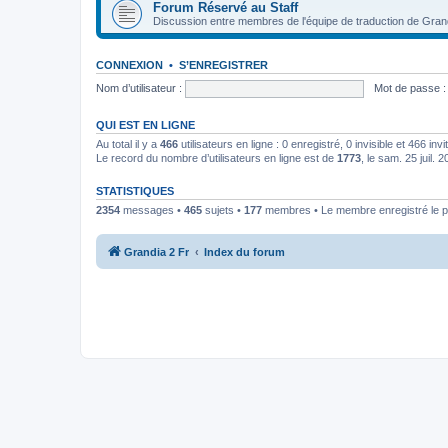
Forum Réservé au Staff
Discussion entre membres de l'équipe de traduction de Gran
CONNEXION
•
S’ENREGISTRER
Nom d’utilisateur :
Mot de passe :
QUI EST EN LIGNE
Au total il y a
466
utilisateurs en ligne : 0 enregistré, 0 invisible et 466 in
Le record du nombre d’utilisateurs en ligne est de
1773
, le sam. 25 juil. 
STATISTIQUES
2354
messages •
465
sujets •
177
membres • Le membre enregistré le p
Grandia 2 Fr
Index du forum