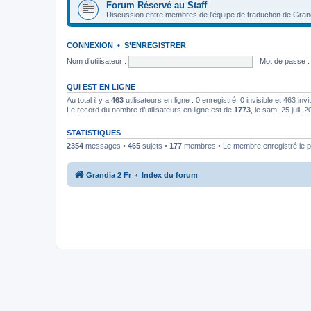
Forum Réservé au Staff
Discussion entre membres de l'équipe de traduction de Gran
CONNEXION
•
S’ENREGISTRER
Nom d’utilisateur :
Mot de passe :
QUI EST EN LIGNE
Au total il y a
463
utilisateurs en ligne : 0 enregistré, 0 invisible et 463 in
Le record du nombre d’utilisateurs en ligne est de
1773
, le sam. 25 juil. 
STATISTIQUES
2354
messages •
465
sujets •
177
membres • Le membre enregistré le p
Grandia 2 Fr
Index du forum