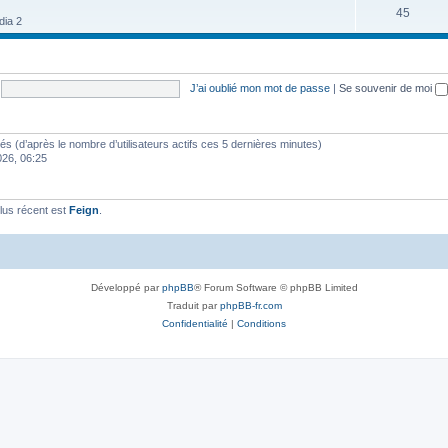
45
dia 2
J’ai oublié mon mot de passe
|
Se souvenir de moi
vités (d’après le nombre d’utilisateurs actifs ces 5 dernières minutes)
2026, 06:25
lus récent est
Feign
.
Développé par
phpBB
® Forum Software © phpBB Limited
Traduit par
phpBB-fr.com
Confidentialité
|
Conditions