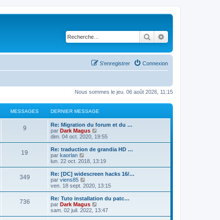
Rechercher
Recherche avancé
S’enregistrer
Connexion
Nous sommes le jeu. 06 août 2026, 11:15
MESSAGES
DERNIER MESSAGE
Re: Migration du forum et du …
9
V
par
Dark Magus
o
dim. 04 oct. 2020, 19:55
i
r
Re: traduction de grandia HD …
19
l
V
par
kaorlan
e
o
lun. 22 oct. 2018, 13:19
d
i
e
r
Re: [DC] widescreen hacks 16/…
349
r
l
V
par
viens85
n
e
o
ven. 18 sept. 2020, 13:15
i
d
i
e
e
r
Re: Tuto installation du patc…
r
736
r
l
V
par
Dark Magus
m
n
e
o
sam. 02 juil. 2022, 13:47
e
i
d
i
s
e