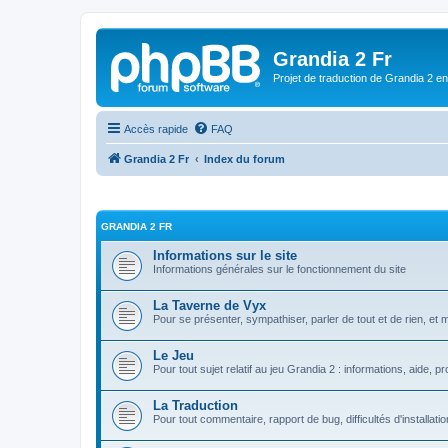
Grandia 2 Fr
Projet de traduction de Grandia 2 e
Accès rapide
FAQ
Grandia 2 Fr
Index du forum
GRANDIA 2 FR
Informations sur le site
Informations générales sur le fonctionnement du site
La Taverne de Vyx
Pour se présenter, sympathiser, parler de tout et de rien, et 
Le Jeu
Pour tout sujet relatif au jeu Grandia 2 : informations, aide, pr
La Traduction
Pour tout commentaire, rapport de bug, difficultés d'installati