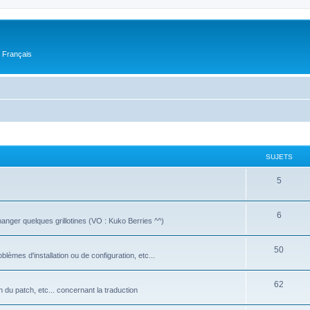
n Français
SUJETS
5
6
manger quelques grillotines (VO : Kuko Berries ^^)
50
oblèmes d'installation ou de configuration, etc...
62
on du patch, etc... concernant la traduction