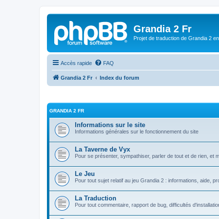
Grandia 2 Fr
Projet de traduction de Grandia 2 e
Accès rapide
FAQ
Grandia 2 Fr
Index du forum
GRANDIA 2 FR
Informations sur le site
Informations générales sur le fonctionnement du site
La Taverne de Vyx
Pour se présenter, sympathiser, parler de tout et de rien, et 
Le Jeu
Pour tout sujet relatif au jeu Grandia 2 : informations, aide, pr
La Traduction
Pour tout commentaire, rapport de bug, difficultés d'installati