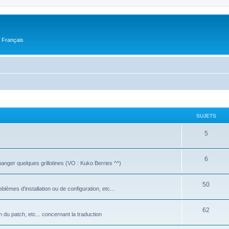
n Français
SUJETS
5
6
manger quelques grillotines (VO : Kuko Berries ^^)
50
oblèmes d'installation ou de configuration, etc...
62
on du patch, etc... concernant la traduction