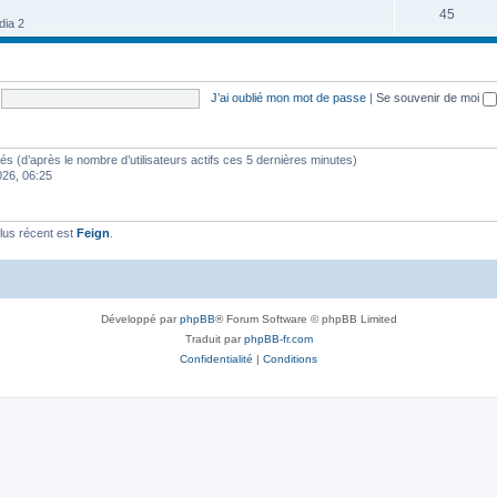
45
dia 2
J’ai oublié mon mot de passe
|
Se souvenir de moi
vités (d’après le nombre d’utilisateurs actifs ces 5 dernières minutes)
2026, 06:25
lus récent est
Feign
.
Développé par
phpBB
® Forum Software © phpBB Limited
Traduit par
phpBB-fr.com
Confidentialité
|
Conditions