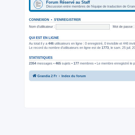
Forum Réservé au Staff
Discussion entre membres de l'équipe de traduction de Gran
CONNEXION
•
S’ENREGISTRER
Nom d’utilisateur :
Mot de passe :
QUI EST EN LIGNE
Au total il y a
446
utilisateurs en ligne : 0 enregistré, 0 invisible et 446 in
Le record du nombre d’utilisateurs en ligne est de
1773
, le sam. 25 juil. 
STATISTIQUES
2354
messages •
465
sujets •
177
membres • Le membre enregistré le p
Grandia 2 Fr
Index du forum