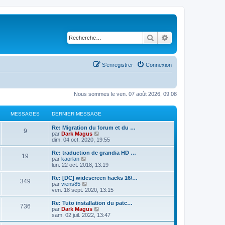
Rechercher
Recherche avancé
S’enregistrer
Connexion
Nous sommes le ven. 07 août 2026, 09:08
MESSAGES
DERNIER MESSAGE
Re: Migration du forum et du …
9
V
par
Dark Magus
o
dim. 04 oct. 2020, 19:55
i
r
Re: traduction de grandia HD …
19
l
V
par
kaorlan
e
o
lun. 22 oct. 2018, 13:19
d
i
e
r
Re: [DC] widescreen hacks 16/…
349
r
l
V
par
viens85
n
e
o
ven. 18 sept. 2020, 13:15
i
d
i
e
e
r
Re: Tuto installation du patc…
r
736
r
l
V
par
Dark Magus
m
n
e
o
sam. 02 juil. 2022, 13:47
e
i
d
i
s
e