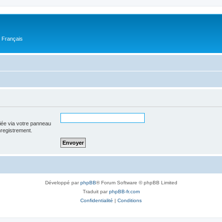
n Français
iée via votre panneau
enregistrement.
Développé par
phpBB
® Forum Software © phpBB Limited
Traduit par
phpBB-fr.com
Confidentialité
|
Conditions