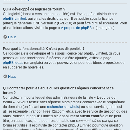
Qui a développé ce logiciel de forum ?
Ce logiciel (dans sa version non modifiée) est développé et distribué par
phpBB Limited
, qui en a les droits d’auteur. Il est publié sous la licence
publique générale GNU version 2 (GPL-2.0) et peut être diffusé librement. Pour
plus d’informations, visitez la page «
À propos de phpBB
» (en anglais).
Haut
Pourquoi la fonctionnalité X n’est pas disponible ?
Ce logiciel a été développé et mis sous licence par phpBB Limited. Si vous
pensez qu’une fonctionnalité nécessite d’être ajoutée, visitez la page
phpBB Ideas
(en anglais) où vous pouvez voter pour des idées proposées ou
en suggérer de nouvelles.
Haut
Qui contacter pour les abus ou les questions légales concernant ce
forum ?
Contactez n’importe lequel des administrateurs de la liste « L’équipe du
forum ». Si vous restez sans réponse alors prenez contact avec le propriétaire
du domaine (en faisant une
recherche sur whois
) ou si un service gratuit est
utilisé (exemple : Yahoo!, Free, f2s.com, etc.), avec le service de gestion ou des
abus. Notez que phpBB Limited
n’a absolument aucun contrôle
et ne peut
être, en aucun cas, tenu pour responsable sur
comment
,
où
ou
par qui
ce
forum est utilisé. Il est inutile de contacter phpBB Limited pour toute question