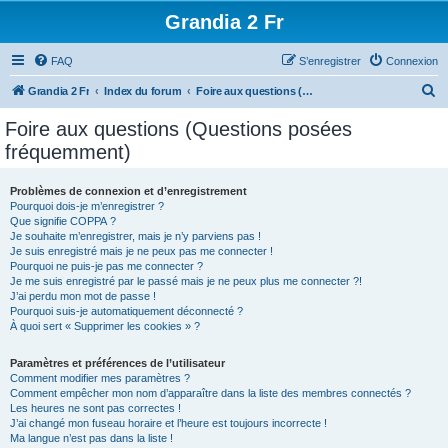
Grandia 2 Fr
FAQ
S’enregistrer
Connexion
R
Grandia 2 Fr
Index du forum
Foire aux questions (Questions posées fréquemment)
e
Foire aux questions (Questions posées
c
fréquemment)
h
e
Problèmes de connexion et d’enregistrement
Pourquoi dois-je m’enregistrer ?
r
Que signifie COPPA ?
c
Je souhaite m’enregistrer, mais je n’y parviens pas !
Je suis enregistré mais je ne peux pas me connecter !
h
Pourquoi ne puis-je pas me connecter ?
Je me suis enregistré par le passé mais je ne peux plus me connecter ?!
e
J’ai perdu mon mot de passe !
r
Pourquoi suis-je automatiquement déconnecté ?
À quoi sert « Supprimer les cookies » ?
Paramètres et préférences de l’utilisateur
Comment modifier mes paramètres ?
Comment empêcher mon nom d’apparaître dans la liste des membres connectés ?
Les heures ne sont pas correctes !
J’ai changé mon fuseau horaire et l’heure est toujours incorrecte !
Ma langue n’est pas dans la liste !