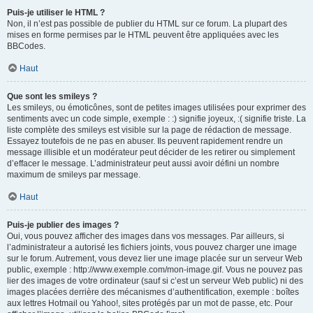
Puis-je utiliser le HTML ?
Non, il n’est pas possible de publier du HTML sur ce forum. La plupart des
mises en forme permises par le HTML peuvent être appliquées avec les
BBCodes.
Haut
Que sont les smileys ?
Les smileys, ou émoticônes, sont de petites images utilisées pour exprimer des
sentiments avec un code simple, exemple : :) signifie joyeux, :( signifie triste. La
liste complète des smileys est visible sur la page de rédaction de message.
Essayez toutefois de ne pas en abuser. Ils peuvent rapidement rendre un
message illisible et un modérateur peut décider de les retirer ou simplement
d’effacer le message. L’administrateur peut aussi avoir défini un nombre
maximum de smileys par message.
Haut
Puis-je publier des images ?
Oui, vous pouvez afficher des images dans vos messages. Par ailleurs, si
l’administrateur a autorisé les fichiers joints, vous pouvez charger une image
sur le forum. Autrement, vous devez lier une image placée sur un serveur Web
public, exemple : http://www.exemple.com/mon-image.gif. Vous ne pouvez pas
lier des images de votre ordinateur (sauf si c’est un serveur Web public) ni des
images placées derrière des mécanismes d’authentification, exemple : boîtes
aux lettres Hotmail ou Yahoo!, sites protégés par un mot de passe, etc. Pour