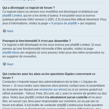
Qui a développé ce logiciel de forum ?
Ce logiciel (dans sa version non modifiée) est développé et distribué par
phpBB Limited
, qui en a les droits d’auteur. Il est publié sous la licence
publique générale GNU version 2 (GPL-2.0) et peut être diffusé librement. Pour
plus d’informations, visitez la page «
À propos de phpBB
» (en anglais).
Haut
Pourquoi la fonctionnalité X n’est pas disponible ?
Ce logiciel a été développé et mis sous licence par phpBB Limited. Si vous
pensez qu’une fonctionnalité nécessite d’être ajoutée, visitez la page
phpBB Ideas
(en anglais) où vous pouvez voter pour des idées proposées ou
en suggérer de nouvelles.
Haut
Qui contacter pour les abus ou les questions légales concernant ce
forum ?
Contactez n’importe lequel des administrateurs de la liste « L’équipe du
forum ». Si vous restez sans réponse alors prenez contact avec le propriétaire
du domaine (en faisant une
recherche sur whois
) ou si un service gratuit est
utilisé (exemple : Yahoo!, Free, f2s.com, etc.), avec le service de gestion ou des
abus. Notez que phpBB Limited
n’a absolument aucun contrôle
et ne peut
être, en aucun cas, tenu pour responsable sur
comment
,
où
ou
par qui
ce
forum est utilisé. Il est inutile de contacter phpBB Limited pour toute question