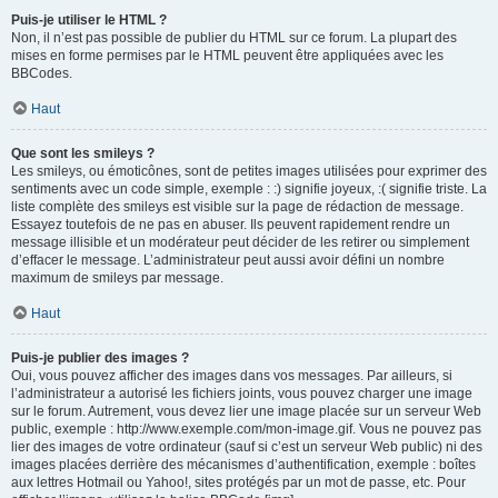
Puis-je utiliser le HTML ?
Non, il n’est pas possible de publier du HTML sur ce forum. La plupart des
mises en forme permises par le HTML peuvent être appliquées avec les
BBCodes.
Haut
Que sont les smileys ?
Les smileys, ou émoticônes, sont de petites images utilisées pour exprimer des
sentiments avec un code simple, exemple : :) signifie joyeux, :( signifie triste. La
liste complète des smileys est visible sur la page de rédaction de message.
Essayez toutefois de ne pas en abuser. Ils peuvent rapidement rendre un
message illisible et un modérateur peut décider de les retirer ou simplement
d’effacer le message. L’administrateur peut aussi avoir défini un nombre
maximum de smileys par message.
Haut
Puis-je publier des images ?
Oui, vous pouvez afficher des images dans vos messages. Par ailleurs, si
l’administrateur a autorisé les fichiers joints, vous pouvez charger une image
sur le forum. Autrement, vous devez lier une image placée sur un serveur Web
public, exemple : http://www.exemple.com/mon-image.gif. Vous ne pouvez pas
lier des images de votre ordinateur (sauf si c’est un serveur Web public) ni des
images placées derrière des mécanismes d’authentification, exemple : boîtes
aux lettres Hotmail ou Yahoo!, sites protégés par un mot de passe, etc. Pour