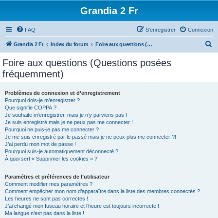
Grandia 2 Fr
FAQ
S’enregistrer
Connexion
R
Grandia 2 Fr
Index du forum
Foire aux questions (Questions posées fréquemment)
e
Foire aux questions (Questions posées
c
fréquemment)
h
e
Problèmes de connexion et d’enregistrement
Pourquoi dois-je m’enregistrer ?
r
Que signifie COPPA ?
c
Je souhaite m’enregistrer, mais je n’y parviens pas !
Je suis enregistré mais je ne peux pas me connecter !
h
Pourquoi ne puis-je pas me connecter ?
Je me suis enregistré par le passé mais je ne peux plus me connecter ?!
e
J’ai perdu mon mot de passe !
r
Pourquoi suis-je automatiquement déconnecté ?
À quoi sert « Supprimer les cookies » ?
Paramètres et préférences de l’utilisateur
Comment modifier mes paramètres ?
Comment empêcher mon nom d’apparaître dans la liste des membres connectés ?
Les heures ne sont pas correctes !
J’ai changé mon fuseau horaire et l’heure est toujours incorrecte !
Ma langue n’est pas dans la liste !