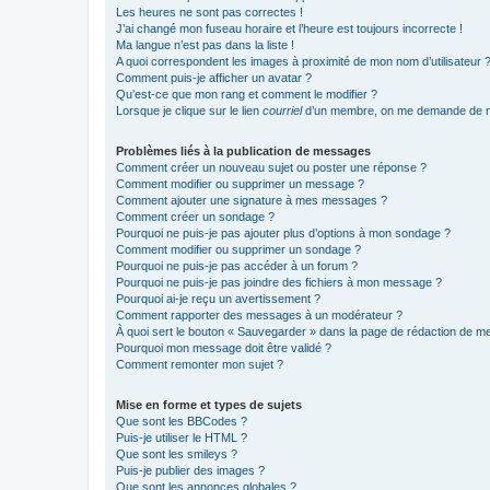
Les heures ne sont pas correctes !
J’ai changé mon fuseau horaire et l’heure est toujours incorrecte !
Ma langue n’est pas dans la liste !
A quoi correspondent les images à proximité de mon nom d’utilisateur 
Comment puis-je afficher un avatar ?
Qu’est-ce que mon rang et comment le modifier ?
Lorsque je clique sur le lien
courriel
d’un membre, on me demande de m
Problèmes liés à la publication de messages
Comment créer un nouveau sujet ou poster une réponse ?
Comment modifier ou supprimer un message ?
Comment ajouter une signature à mes messages ?
Comment créer un sondage ?
Pourquoi ne puis-je pas ajouter plus d’options à mon sondage ?
Comment modifier ou supprimer un sondage ?
Pourquoi ne puis-je pas accéder à un forum ?
Pourquoi ne puis-je pas joindre des fichiers à mon message ?
Pourquoi ai-je reçu un avertissement ?
Comment rapporter des messages à un modérateur ?
À quoi sert le bouton « Sauvegarder » dans la page de rédaction de 
Pourquoi mon message doit être validé ?
Comment remonter mon sujet ?
Mise en forme et types de sujets
Que sont les BBCodes ?
Puis-je utiliser le HTML ?
Que sont les smileys ?
Puis-je publier des images ?
Que sont les annonces globales ?