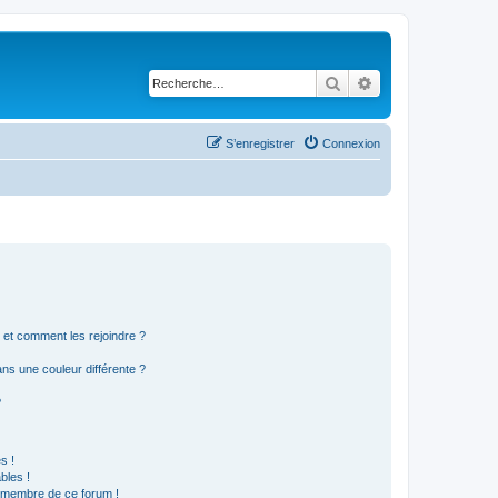
Rechercher
Recherche avancé
S’enregistrer
Connexion
s et comment les rejoindre ?
s une couleur différente ?
?
s !
bles !
n membre de ce forum !