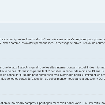
t avoir configuré les forums afin qu’il soit nécessaire de s’enregistrer pour poster
x invités comme les avatars personnalisés, la messagerie privée, l’envoi de courri
t une loi aux États-Unis qui dit que les sites Internet pouvant recueillir des infor
ollecte de ces informations permettant d’identifier un mineur de moins de 13 ans. S
tez un conseiller juridique pour obtenir son avis. Notez que phpBB Limited et les pr
gales de toutes sortes, à l’exception de celles mentionnées dans la question « Qui
réation de nouveaux comptes. Il peut également avoir banni votre IP ou interdit le no