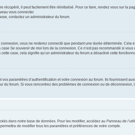
 récupéré, il peut facilement être réinitialisé. Pour ce faire, rendez vous sur la p
uveau vous connecter.
passe, contactez un administrateur du forum.
e connexion, vous ne resterez connecté que pendant une durée déterminée. Cela em
la case
Se souvenir de moi
lors de la connexion. Ce n’est pas recommandé si vous u
s cette case, cela signifie qu’un administrateur du forum a désactivé cette fonctionna
os paramètres d’authentification et votre connexion au forum. Ils fournissent aussi
teur du forum. Si vous rencontrez des problèmes de connexion ou de déconnexion, l
ockés dans notre base de données. Pour les modifier, accédez au
Panneau de l’util
 permettra de modifier tous les paramètres et préférences de votre compte.