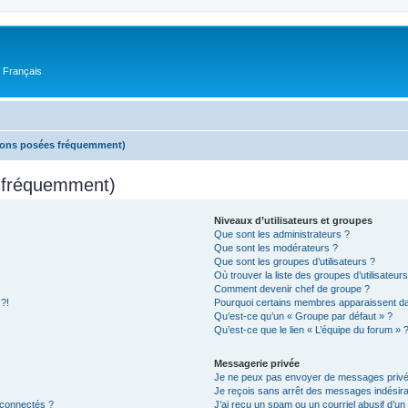
n Français
tions posées fréquemment)
s fréquemment)
Niveaux d’utilisateurs et groupes
Que sont les administrateurs ?
Que sont les modérateurs ?
Que sont les groupes d’utilisateurs ?
Où trouver la liste des groupes d’utilisateur
Comment devenir chef de groupe ?
 ?!
Pourquoi certains membres apparaissent dan
Qu’est-ce qu’un « Groupe par défaut » ?
Qu’est-ce que le lien « L’équipe du forum » 
Messagerie privée
Je ne peux pas envoyer de messages privé
Je reçois sans arrêt des messages indésira
 connectés ?
J’ai reçu un spam ou un courriel abusif d’u