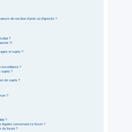
ateurs de ma liste d’amis ou d’ignorés ?
sultat ?
anche ?!
ages et sujets ?
a surveillance ?
 sujets ?
es de sujets ?
orum ?
ible ?
ns légales concernant ce forum ?
r du forum ?