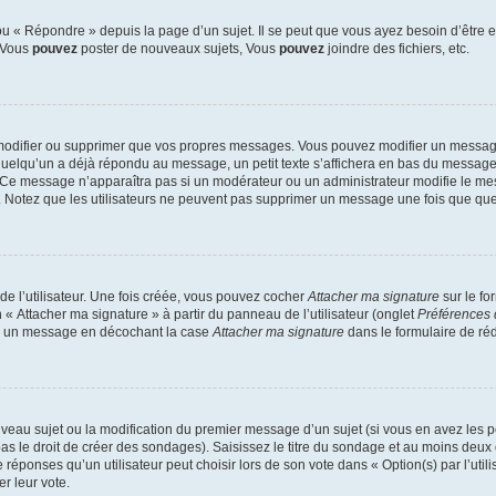
 « Répondre » depuis la page d’un sujet. Il se peut que vous ayez besoin d’être e
: Vous
pouvez
poster de nouveaux sujets, Vous
pouvez
joindre des fichiers, etc.
modifier ou supprimer que vos propres messages. Vous pouvez modifier un message
lqu’un a déjà répondu au message, un petit texte s’affichera en bas du message ind
n. Ce message n’apparaîtra pas si un modérateur ou un administrateur modifie le mes
ive. Notez que les utilisateurs ne peuvent pas supprimer un message une fois que qu
e l’utilisateur. Une fois créée, vous pouvez cocher
Attacher ma signature
sur le fo
 « Attacher ma signature » à partir du panneau de l’utilisateur (onglet
Préférences 
 à un message en décochant la case
Attacher ma signature
dans le formulaire de ré
ouveau sujet ou la modification du premier message d’un sujet (si vous en avez les p
 le droit de créer des sondages). Saisissez le titre du sondage et au moins deux o
onses qu’un utilisateur peut choisir lors de son vote dans « Option(s) par l’utilis
er leur vote.