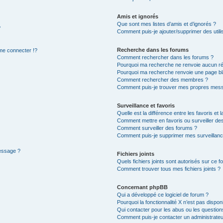
Amis et ignorés
Que sont mes listes d’amis et d’ignorés ?
?
Comment puis-je ajouter/supprimer des utilis
Recherche dans les forums
e connecter !?
Comment rechercher dans les forums ?
Pourquoi ma recherche ne renvoie aucun ré
Pourquoi ma recherche renvoie une page bl
Comment rechercher des membres ?
Comment puis-je trouver mes propres mess
Surveillance et favoris
Quelle est la différence entre les favoris et l
Comment mettre en favoris ou surveiller des
Comment surveiller des forums ?
Comment puis-je supprimer mes surveillanc
message ?
Fichiers joints
Quels fichiers joints sont autorisés sur ce f
Comment trouver tous mes fichiers joints ?
Concernant phpBB
Qui a développé ce logiciel de forum ?
Pourquoi la fonctionnalité X n’est pas dispon
Qui contacter pour les abus ou les questio
Comment puis-je contacter un administrateu