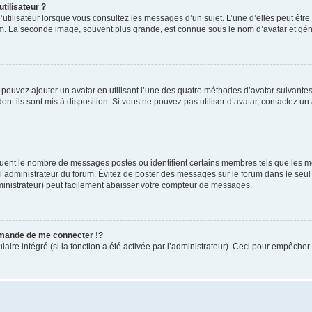
tilisateur ?
utilisateur lorsque vous consultez les messages d’un sujet. L’une d’elles peut êtr
rum. La seconde image, souvent plus grande, est connue sous le nom d’avatar et 
s pouvez ajouter un avatar en utilisant l’une des quatre méthodes d’avatar suivantes 
ont ils sont mis à disposition. Si vous ne pouvez pas utiliser d’avatar, contactez un
iquent le nombre de messages postés ou identifient certains membres tels que les 
ar l’administrateur du forum. Évitez de poster des messages sur le forum dans le seu
ministrateur) peut facilement abaisser votre compteur de messages.
mande de me connecter !?
re intégré (si la fonction a été activée par l’administrateur). Ceci pour empêcher l’u