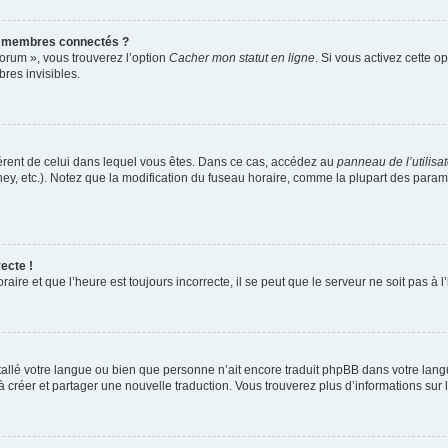
s membres connectés ?
forum », vous trouverez l’option
Cacher mon statut en ligne
. Si vous activez cette o
es invisibles.
ifférent de celui dans lequel vous êtes. Dans ce cas, accédez au
panneau de l’utilisa
ney, etc.). Notez que la modification du fuseau horaire, comme la plupart des para
ecte !
aire et que l’heure est toujours incorrecte, il se peut que le serveur ne soit pas à
installé votre langue ou bien que personne n’ait encore traduit phpBB dans votre l
s à créer et partager une nouvelle traduction. Vous trouverez plus d’informations sur l