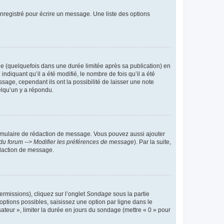
nregistré pour écrire un message. Une liste des options
 (quelquefois dans une durée limitée après sa publication) en
iquant qu’il a été modifié, le nombre de fois qu’il a été
sage, cependant ils ont la possibilité de laisser une note
elqu’un y a répondu.
rmulaire de rédaction de message. Vous pouvez aussi ajouter
du forum --> Modifier les préférences de message
). Par la suite,
daction de message.
ermissions), cliquez sur l’onglet
Sondage
sous la partie
ptions possibles, saisissez une option par ligne dans le
ateur », limiter la durée en jours du sondage (mettre « 0 » pour