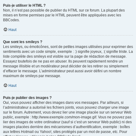
Puis-je utiliser le HTML ?
Non, il n’est pas possible de publier du HTML sur ce forum. La plupart des
mises en forme permises par le HTML peuvent être appliquées avec les
BBCodes.
Haut
Que sont les smileys ?
Les smileys, ou émoticônes, sont de petites images utilisées pour exprimer des
sentiments avec un code simple, exemple : :) signifie joyeux, :( signifie triste. La
liste complète des smileys est visible sur la page de rédaction de message.
Essayez toutefois de ne pas en abuser. Ils peuvent rapidement rendre un
message illisible et un modérateur peut décider de les retirer ou simplement
d’effacer le message. L’administrateur peut aussi avoir défini un nombre
maximum de smileys par message.
Haut
Puis-je publier des images ?
Oui, vous pouvez afficher des images dans vos messages. Par ailleurs, si
l’administrateur a autorisé les fichiers joints, vous pouvez charger une image
sur le forum. Autrement, vous devez lier une image placée sur un serveur Web
public, exemple : http://www.exemple.com/mon-image.gif. Vous ne pouvez pas
lier des images de votre ordinateur (sauf si c’est un serveur Web public) ni des
images placées derrière des mécanismes d’authentification, exemple : boîtes
aux lettres Hotmail ou Yahoo!, sites protégés par un mot de passe, etc. Pour