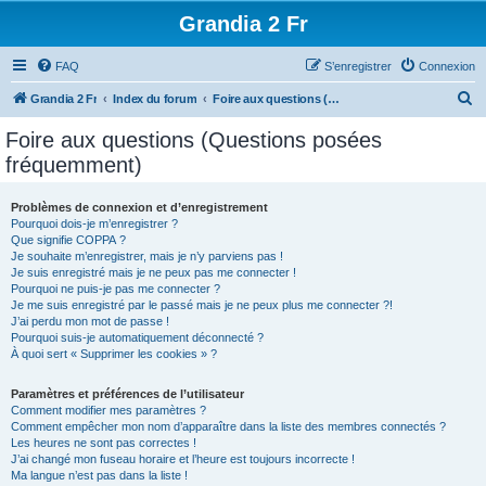
Grandia 2 Fr
FAQ
S’enregistrer
Connexion
R
Grandia 2 Fr
Index du forum
Foire aux questions (Questions posées fréquemment)
e
Foire aux questions (Questions posées
c
fréquemment)
h
e
Problèmes de connexion et d’enregistrement
Pourquoi dois-je m’enregistrer ?
r
Que signifie COPPA ?
c
Je souhaite m’enregistrer, mais je n’y parviens pas !
Je suis enregistré mais je ne peux pas me connecter !
h
Pourquoi ne puis-je pas me connecter ?
Je me suis enregistré par le passé mais je ne peux plus me connecter ?!
e
J’ai perdu mon mot de passe !
r
Pourquoi suis-je automatiquement déconnecté ?
À quoi sert « Supprimer les cookies » ?
Paramètres et préférences de l’utilisateur
Comment modifier mes paramètres ?
Comment empêcher mon nom d’apparaître dans la liste des membres connectés ?
Les heures ne sont pas correctes !
J’ai changé mon fuseau horaire et l’heure est toujours incorrecte !
Ma langue n’est pas dans la liste !