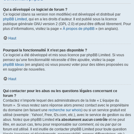
Qui a développé ce logiciel de forum ?
Ce logiciel (dans sa version non modifiée) est développé et distribué par
phpBB Limited
, qui en a les droits d’auteur. Il est publié sous la licence
publique générale GNU version 2 (GPL-2.0) et peut être diffusé librement. Pour
plus d’informations, visitez la page «
À propos de phpBB
» (en anglais).
Haut
Pourquoi la fonctionnalité X n’est pas disponible ?
Ce logiciel a été développé et mis sous licence par phpBB Limited. Si vous
pensez qu’une fonctionnalité nécessite d’être ajoutée, visitez la page
phpBB Ideas
(en anglais) où vous pouvez voter pour des idées proposées ou
en suggérer de nouvelles.
Haut
Qui contacter pour les abus ou les questions légales concernant ce
forum ?
Contactez n’importe lequel des administrateurs de la liste « L’équipe du
forum ». Si vous restez sans réponse alors prenez contact avec le propriétaire
du domaine (en faisant une
recherche sur whois
) ou si un service gratuit est
utilisé (exemple : Yahoo!, Free, f2s.com, etc.), avec le service de gestion ou des
abus. Notez que phpBB Limited
n’a absolument aucun contrôle
et ne peut
être, en aucun cas, tenu pour responsable sur
comment
,
où
ou
par qui
ce
forum est utilisé. Il est inutile de contacter phpBB Limited pour toute question