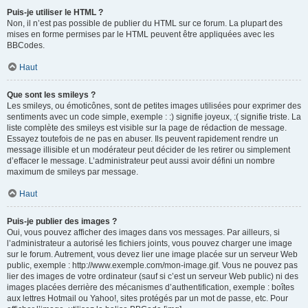
Puis-je utiliser le HTML ?
Non, il n’est pas possible de publier du HTML sur ce forum. La plupart des
mises en forme permises par le HTML peuvent être appliquées avec les
BBCodes.
Haut
Que sont les smileys ?
Les smileys, ou émoticônes, sont de petites images utilisées pour exprimer des
sentiments avec un code simple, exemple : :) signifie joyeux, :( signifie triste. La
liste complète des smileys est visible sur la page de rédaction de message.
Essayez toutefois de ne pas en abuser. Ils peuvent rapidement rendre un
message illisible et un modérateur peut décider de les retirer ou simplement
d’effacer le message. L’administrateur peut aussi avoir défini un nombre
maximum de smileys par message.
Haut
Puis-je publier des images ?
Oui, vous pouvez afficher des images dans vos messages. Par ailleurs, si
l’administrateur a autorisé les fichiers joints, vous pouvez charger une image
sur le forum. Autrement, vous devez lier une image placée sur un serveur Web
public, exemple : http://www.exemple.com/mon-image.gif. Vous ne pouvez pas
lier des images de votre ordinateur (sauf si c’est un serveur Web public) ni des
images placées derrière des mécanismes d’authentification, exemple : boîtes
aux lettres Hotmail ou Yahoo!, sites protégés par un mot de passe, etc. Pour