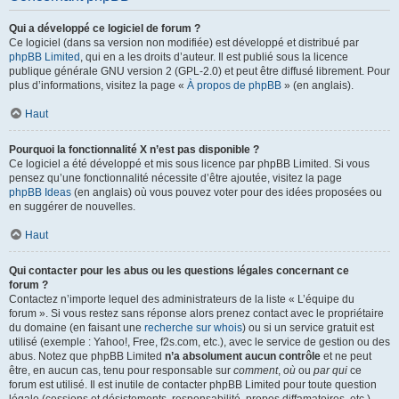
Qui a développé ce logiciel de forum ?
Ce logiciel (dans sa version non modifiée) est développé et distribué par
phpBB Limited
, qui en a les droits d’auteur. Il est publié sous la licence
publique générale GNU version 2 (GPL-2.0) et peut être diffusé librement. Pour
plus d’informations, visitez la page «
À propos de phpBB
» (en anglais).
Haut
Pourquoi la fonctionnalité X n’est pas disponible ?
Ce logiciel a été développé et mis sous licence par phpBB Limited. Si vous
pensez qu’une fonctionnalité nécessite d’être ajoutée, visitez la page
phpBB Ideas
(en anglais) où vous pouvez voter pour des idées proposées ou
en suggérer de nouvelles.
Haut
Qui contacter pour les abus ou les questions légales concernant ce
forum ?
Contactez n’importe lequel des administrateurs de la liste « L’équipe du
forum ». Si vous restez sans réponse alors prenez contact avec le propriétaire
du domaine (en faisant une
recherche sur whois
) ou si un service gratuit est
utilisé (exemple : Yahoo!, Free, f2s.com, etc.), avec le service de gestion ou des
abus. Notez que phpBB Limited
n’a absolument aucun contrôle
et ne peut
être, en aucun cas, tenu pour responsable sur
comment
,
où
ou
par qui
ce
forum est utilisé. Il est inutile de contacter phpBB Limited pour toute question