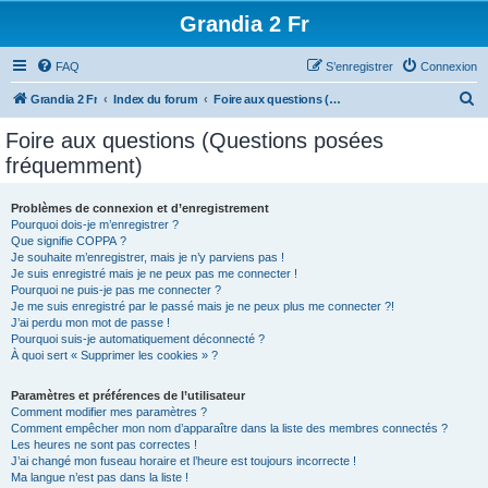
Grandia 2 Fr
FAQ
S’enregistrer
Connexion
R
Grandia 2 Fr
Index du forum
Foire aux questions (Questions posées fréquemment)
e
Foire aux questions (Questions posées
c
fréquemment)
h
e
Problèmes de connexion et d’enregistrement
Pourquoi dois-je m’enregistrer ?
r
Que signifie COPPA ?
c
Je souhaite m’enregistrer, mais je n’y parviens pas !
Je suis enregistré mais je ne peux pas me connecter !
h
Pourquoi ne puis-je pas me connecter ?
Je me suis enregistré par le passé mais je ne peux plus me connecter ?!
e
J’ai perdu mon mot de passe !
r
Pourquoi suis-je automatiquement déconnecté ?
À quoi sert « Supprimer les cookies » ?
Paramètres et préférences de l’utilisateur
Comment modifier mes paramètres ?
Comment empêcher mon nom d’apparaître dans la liste des membres connectés ?
Les heures ne sont pas correctes !
J’ai changé mon fuseau horaire et l’heure est toujours incorrecte !
Ma langue n’est pas dans la liste !